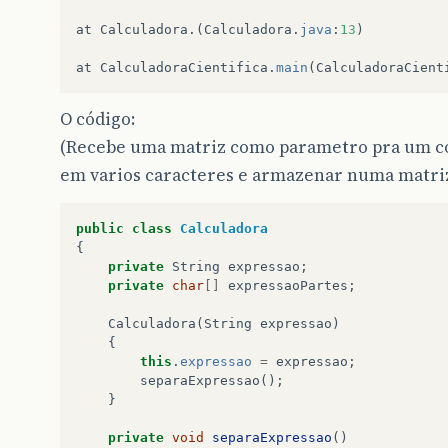
at
Calculadora
.(
Calculadora
.
java
:
13
)
at
CalculadoraCientifica
.
main
(
CalculadoraCient
O código:
(Recebe uma matriz como parametro pra um con
em varios caracteres e armazenar numa matriz
public
class
Calculadora
{
private
String
expressao
;
private
char
[]
expressaoPartes
;
Calculadora
(
String
expressao
)
{
this
.
expressao
=
expressao
;
separaExpressao
();
}
private
void
separaExpressao
()