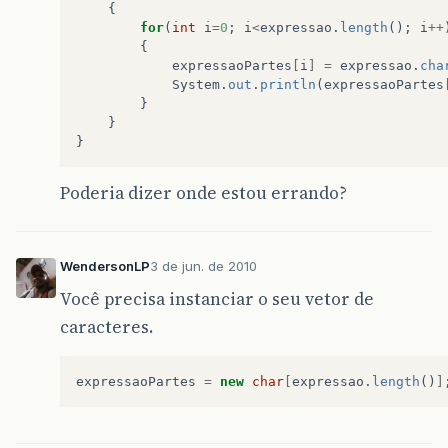
{
for
(
int
i
=
0
;
i
<
expressao
.
length
();
i
++
{
expressaoPartes
[
i
]
=
expressao
.
cha
System
.
out
.
println
(
expressaoPartes
}
}
}
Poderia dizer onde estou errando?
WendersonLP
3 de jun. de 2010
Você precisa instanciar o seu vetor de
caracteres.
expressaoPartes
=
new
char
[
expressao
.
length
()
]