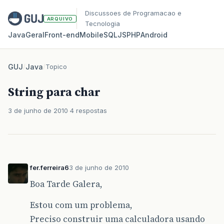
Discussoes de Programacao e
ARQUIVO
Tecnologia
Java
Geral
Front‑end
Mobile
SQL
JS
PHP
Android
GUJ
/
Java
/
Topico
String para char
3 de junho de 2010
4 respostas
fer.ferreira6
3 de junho de 2010
Boa Tarde Galera,
Estou com um problema,
Preciso construir uma calculadora usando