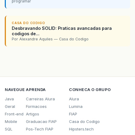
programar
CASA DO CODIGO
Desbravando SOLID: Praticas avancadas para
codigos de...
Por Alexandre Aquiles — Casa do Codigo
NAVEGUE
APRENDA
CONHECA O GRUPO
Java
Carreiras Alura
Alura
Geral
Formacoes
Lumina
Front-end
Artigos
FIAP
Mobile
Graduacao FIAP
Casa do Codigo
SQL
Pos-Tech FIAP
Hipsters.tech