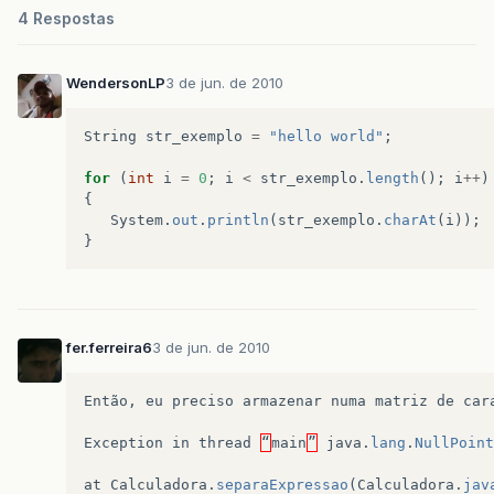
4 Respostas
WendersonLP
3 de jun. de 2010
String
str_exemplo
=
"hello world"
;
for
(
int
i
=
0
;
i
<
str_exemplo
.
length
();
i
++
)
{
System
.
out
.
println
(
str_exemplo
.
charAt
(
i
));
}
fer.ferreira6
3 de jun. de 2010
Então
,
eu
preciso
armazenar
numa
matriz
de
car
Exception
in
thread
“
main
”
java
.
lang
.
NullPoint
at
Calculadora
.
separaExpressao
(
Calculadora
.
jav