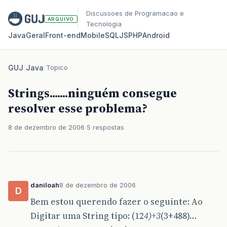
Discussoes de Programacao e
ARQUIVO
Tecnologia
Java
Geral
Front‑end
Mobile
SQL
JS
PHP
Android
GUJ
/
Java
/
Topico
Strings.......ninguém consegue
resolver esse problema?
8 de dezembro de 2006
5 respostas
daniloah
8 de dezembro de 2006
D
Bem estou querendo fazer o seguinte: Ao
Digitar uma String tipo: (12
4)+3
(3+488)…