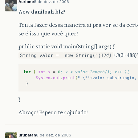
Aurione
8 de dez. de 2006
Aew daniloah blz?
Tenta fazer dessa maneira ai pra ver se da cert
se é isso que você quer!
public static void main(String[] args) {
+3
(3+488)"
String valor =
new String("(12
4)
for
(
int
x
=
0
; x < valor.length(); x++ ){
System
.
out
.
print
(
" \""+valor.substring(x,
}
Abraço! Espero ter ajudado!
urubatan
8 de dez. de 2006