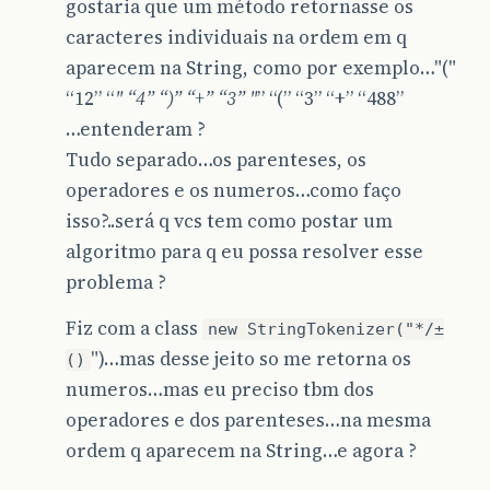
gostaria que um método retornasse os
caracteres individuais na ordem em q
aparecem na String, como por exemplo…"("
“12” “
" “4” “)” “+” “3” "
” “(” “3” “+” “488”
…entenderam ?
Tudo separado…os parenteses, os
operadores e os numeros…como faço
isso?..será q vcs tem como postar um
algoritmo para q eu possa resolver esse
problema ?
Fiz com a class
new StringTokenizer("*/±
")…mas desse jeito so me retorna os
()
numeros…mas eu preciso tbm dos
operadores e dos parenteses…na mesma
ordem q aparecem na String…e agora ?