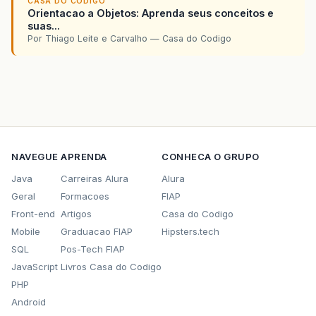
CASA DO CODIGO
Orientacao a Objetos: Aprenda seus conceitos e
suas...
Por Thiago Leite e Carvalho — Casa do Codigo
NAVEGUE
APRENDA
CONHECA O GRUPO
Java
Carreiras Alura
Alura
Geral
Formacoes
FIAP
Front-end
Artigos
Casa do Codigo
Mobile
Graduacao FIAP
Hipsters.tech
SQL
Pos-Tech FIAP
JavaScript
Livros Casa do Codigo
PHP
Android