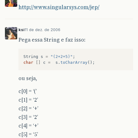
http://www.singularsys.com/jep/
ksi
11 de dez. de 2006
Pega essa String e faz isso:
String
s
=
"(2+2+5)"
;
char
[]
c
=
s
.
toCharArray
();
ou seja,
c[0] = ‘(’
c[1] = ‘2’
c[2] = ‘+’
c[3] = ‘2’
c[4] = ‘+’
c[5] = ‘5’