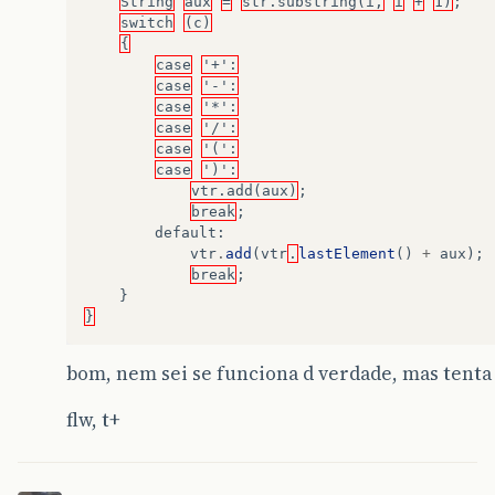
String
aux
=
str.substring(i,
i
+
1)
;
switch
(c)
{
case
'+':
case
'-':
case
'*':
case
'/':
case
'(':
case
')':
vtr.add(aux)
;
break
;
default
:
vtr
.
add
(
vtr
.
lastElement
()
+
aux
);
break
;
}
}
bom, nem sei se funciona d verdade, mas tenta
flw, t+