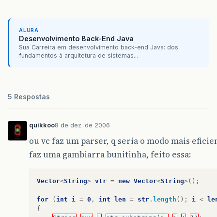
ALURA
Desenvolvimento Back-End Java
Sua Carreira em desenvolvimento back-end Java: dos
fundamentos à arquitetura de sistemas...
5 Respostas
quikkoo
8 de dez. de 2006
ou vc faz um parser, q seria o modo mais eficie
faz uma gambiarra bunitinha, feito essa:
Vector
<
String
>
vtr
=
new
Vector
<
String
>();
for
(
int
i
=
0
,
int
len
=
str
.
length
();
i
<
le
{