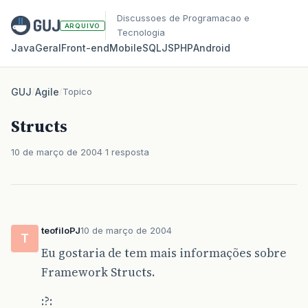
Discussoes de Programacao e
ARQUIVO
Tecnologia
Java
Geral
Front‑end
Mobile
SQL
JS
PHP
Android
GUJ
/
Agile
/
Topico
Structs
10 de março de 2004
1 resposta
teofiloPJ
10 de março de 2004
T
Eu gostaria de tem mais informações sobre
Framework Structs.
:?: