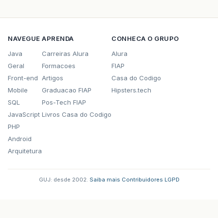
NAVEGUE
APRENDA
CONHECA O GRUPO
Java
Carreiras Alura
Alura
Geral
Formacoes
FIAP
Front-end
Artigos
Casa do Codigo
Mobile
Graduacao FIAP
Hipsters.tech
SQL
Pos-Tech FIAP
JavaScript
Livros Casa do Codigo
PHP
Android
Arquitetura
GUJ: desde 2002.
·
Saiba mais
·
Contribuidores
·
LGPD