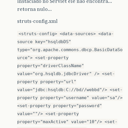
instaciado no Servlet ele não encontra…
retorna nulo…
struts-config.xml
<struts-config> <data-sources> <data-
source key="hsqldbDS"
type="org.apache.commons.dbcp.BasicDataSo
urce"> <set-property
property="driverClassName"
value="org.hsqldb.jdbcDriver" /> <set-
property property="url"
value="jdbc:hsqldb:C://bd//webbd"/> <set-
property property="username" value="sa"/>
<set-property property="password"
value=""/> <set-property
property="maxActive" value="10"/> <set-