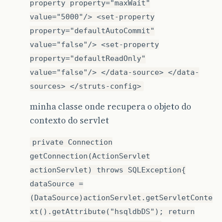
property property="maxWait"
value="5000"/> <set-property
property="defaultAutoCommit"
value="false"/> <set-property
property="defaultReadOnly"
value="false"/> </data-source> </data-
sources> </struts-config>
minha classe onde recupera o objeto do
contexto do servlet
private Connection
getConnection(ActionServlet
actionServlet) throws SQLException{
dataSource =
(DataSource)actionServlet.getServletConte
xt().getAttribute("hsqldbDS"); return