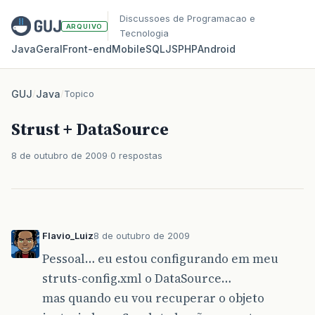
Discussoes de Programacao e
ARQUIVO
Tecnologia
Java
Geral
Front‑end
Mobile
SQL
JS
PHP
Android
GUJ
/
Java
/
Topico
Strust + DataSource
8 de outubro de 2009
0 respostas
Flavio_Luiz
8 de outubro de 2009
Pessoal… eu estou configurando em meu
struts-config.xml o DataSource…
mas quando eu vou recuperar o objeto