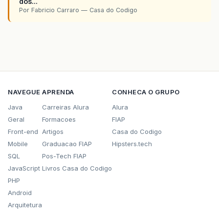
dos...
Por Fabricio Carraro — Casa do Codigo
NAVEGUE
APRENDA
CONHECA O GRUPO
Java
Carreiras Alura
Alura
Geral
Formacoes
FIAP
Front-end
Artigos
Casa do Codigo
Mobile
Graduacao FIAP
Hipsters.tech
SQL
Pos-Tech FIAP
JavaScript
Livros Casa do Codigo
PHP
Android
Arquitetura