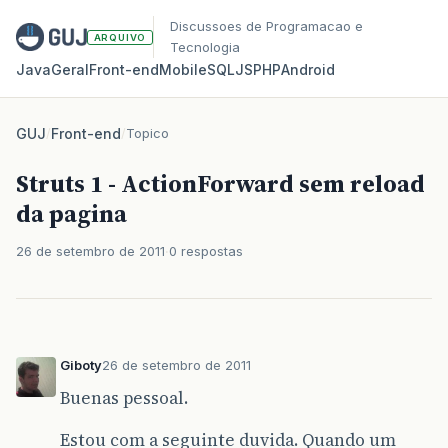
Discussoes de Programacao e
ARQUIVO
Tecnologia
Java
Geral
Front‑end
Mobile
SQL
JS
PHP
Android
GUJ
/
Front-end
/
Topico
Struts 1 - ActionForward sem reload
da pagina
26 de setembro de 2011
0 respostas
Giboty
26 de setembro de 2011
Buenas pessoal.
Estou com a seguinte duvida. Quando um