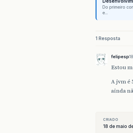
Desenvolvim
Do primeiro co
e...
1 Resposta
felipesp
1
Estou m
A jvm é 
ainda n
CRIADO
18 de maio d