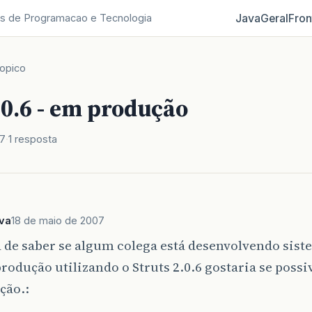
Java
Geral
Fron
s de Programacao e Tecnologia
opico
.0.6 - em produção
07
1 resposta
lva
18 de maio de 2007
 de saber se algum colega está desenvolvendo sis
produção utilizando o Struts 2.0.6 gostaria se possi
ção.: