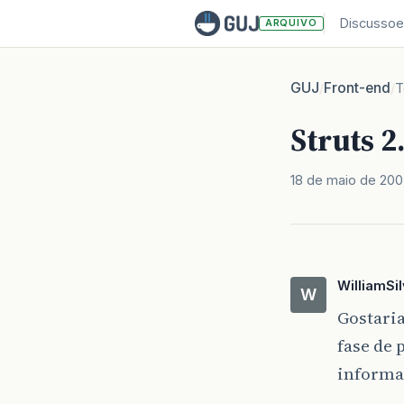
Discussoe
ARQUIVO
GUJ
Front-end
/
/
T
Struts 2
18 de maio de 20
WilliamSi
W
Gostaria
fase de 
informa