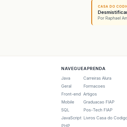
CASA DO COD
Desmistifica
Por Raphael A
NAVEGUE
APRENDA
Java
Carreiras Alura
Geral
Formacoes
Front-end
Artigos
Mobile
Graduacao FIAP
SQL
Pos-Tech FIAP
JavaScript
Livros Casa do Codig
PHP