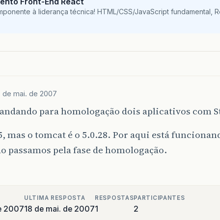
ento Front-End React
mponente à liderança técnica! HTML/CSS/JavaScript fundamental, 
8 de mai. de 2007
andando para homologação dois aplicativos com St
5, mas o tomcat é o 5.0.28. Por aqui está funciona
ão passamos pela fase de homologação.
ULTIMA RESPOSTA
RESPOSTAS
PARTICIPANTES
e 2007
18 de mai. de 2007
1
2