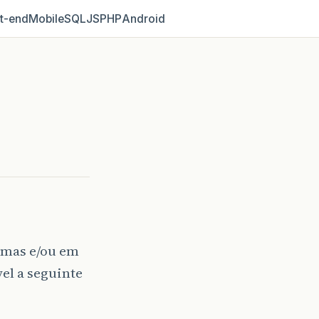
t‑end
Mobile
SQL
JS
PHP
Android
temas e/ou em
vel a seguinte