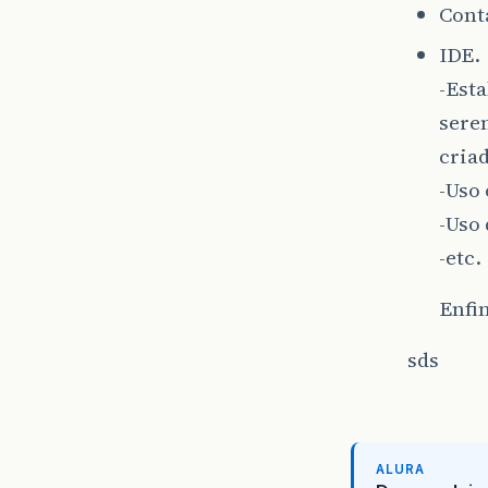
Cont
IDE.
-Est
sere
criad
-Uso 
-Uso 
-etc.
Enfi
sds
ALURA