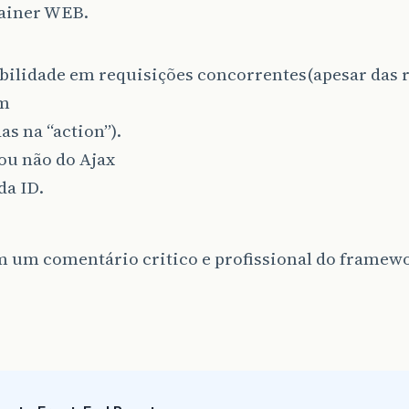
ainer WEB.
abilidade em requisições concorrentes(apesar das 
m
as na “action”).
ou não do Ajax
da ID.
m um comentário critico e profissional do framew