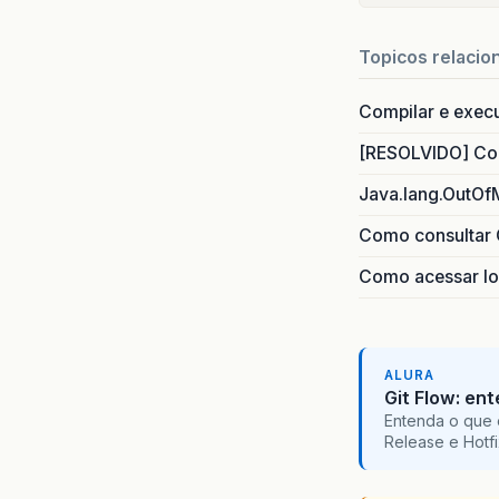
Topicos relacio
Compilar e exec
[RESOLVIDO] Com
Java.lang.OutOf
Como consultar 
Como acessar lo
ALURA
Git Flow: en
Entenda o que 
Release e Hotf