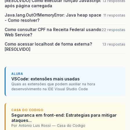
[RESOLVIDO] Como executar função JavaScript
13 respostas
após página carregada
Java.lang.OutOfMemoryError: Java heap space
11 respostas
- Como resolver?
Como consultar CPF na Receita Federal usando
22 respostas
Web Service?
Como acessar localhost de forma externa?
13 respostas
[RESOLVIDO]
ALURA
VSCode: extensões mais usadas
Quais as extensões que podem auxiliar na hora
desenvolvimento na IDE Visual Studio Code
CASA DO CODIGO
Seguranca em front-end: Estrategias para mitigar
ataques...
Por Antonio Luis Rossi — Casa do Codigo