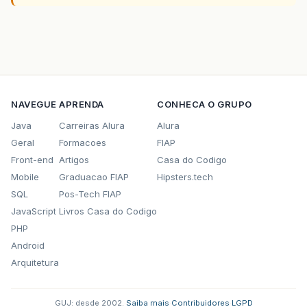
NAVEGUE
APRENDA
CONHECA O GRUPO
Java
Carreiras Alura
Alura
Geral
Formacoes
FIAP
Front-end
Artigos
Casa do Codigo
Mobile
Graduacao FIAP
Hipsters.tech
SQL
Pos-Tech FIAP
JavaScript
Livros Casa do Codigo
PHP
Android
Arquitetura
GUJ: desde 2002.
·
Saiba mais
·
Contribuidores
·
LGPD