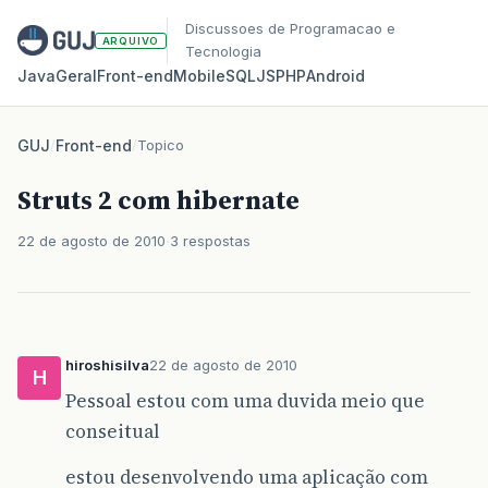
Discussoes de Programacao e
ARQUIVO
Tecnologia
Java
Geral
Front‑end
Mobile
SQL
JS
PHP
Android
GUJ
/
Front-end
/
Topico
Struts 2 com hibernate
22 de agosto de 2010
3 respostas
hiroshisilva
22 de agosto de 2010
H
Pessoal estou com uma duvida meio que
conseitual
estou desenvolvendo uma aplicação com