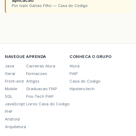
aplicacao
Por Ivam Galvao Filho — Casa do Codigo
NAVEGUE
APRENDA
CONHECA O GRUPO
Java
Carreiras Alura
Alura
Geral
Formacoes
FIAP
Front-end
Artigos
Casa do Codigo
Mobile
Graduacao FIAP
Hipsters.tech
SQL
Pos-Tech FIAP
JavaScript
Livros Casa do Codigo
PHP
Android
Arquitetura