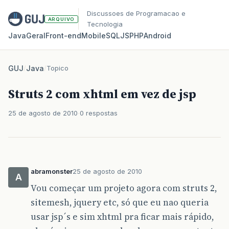
Discussoes de Programacao e
ARQUIVO
Tecnologia
Java
Geral
Front‑end
Mobile
SQL
JS
PHP
Android
GUJ
/
Java
/
Topico
Struts 2 com xhtml em vez de jsp
25 de agosto de 2010
0 respostas
abramonster
25 de agosto de 2010
A
Vou começar um projeto agora com struts 2,
sitemesh, jquery etc, só que eu nao queria
usar jsp´s e sim xhtml pra ficar mais rápido,