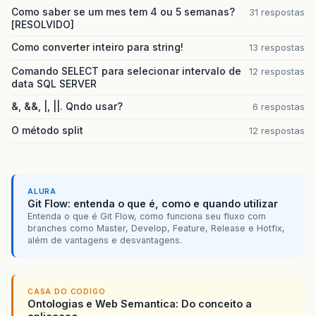
Como saber se um mes tem 4 ou 5 semanas?
31 respostas
[RESOLVIDO]
Como converter inteiro para string!
13 respostas
Comando SELECT para selecionar intervalo de
12 respostas
data SQL SERVER
&, &&, |, ||. Qndo usar?
6 respostas
O método split
12 respostas
ALURA
Git Flow: entenda o que é, como e quando utilizar
Entenda o que é Git Flow, como funciona seu fluxo com
branches como Master, Develop, Feature, Release e Hotfix,
além de vantagens e desvantagens.
CASA DO CODIGO
Ontologias e Web Semantica: Do conceito a