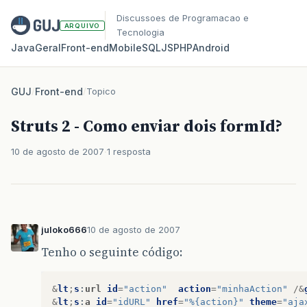
Discussoes de Programacao e
ARQUIVO
Tecnologia
Java
Geral
Front‑end
Mobile
SQL
JS
PHP
Android
GUJ
/
Front-end
/
Topico
Struts 2 - Como enviar dois formId?
10 de agosto de 2007
1 resposta
juloko666
10 de agosto de 2007
Tenho o seguinte código:
&
lt
;
s
:
url
id
=
"action"
action
=
"minhaAction"
/&
&
lt
;
s
:
a
id
=
"idURL"
href
=
"%{action}"
theme
=
"aja