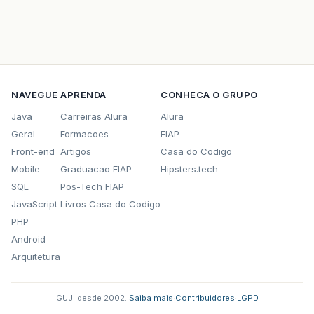
NAVEGUE
APRENDA
CONHECA O GRUPO
Java
Carreiras Alura
Alura
Geral
Formacoes
FIAP
Front-end
Artigos
Casa do Codigo
Mobile
Graduacao FIAP
Hipsters.tech
SQL
Pos-Tech FIAP
JavaScript
Livros Casa do Codigo
PHP
Android
Arquitetura
GUJ: desde 2002.
·
Saiba mais
·
Contribuidores
·
LGPD