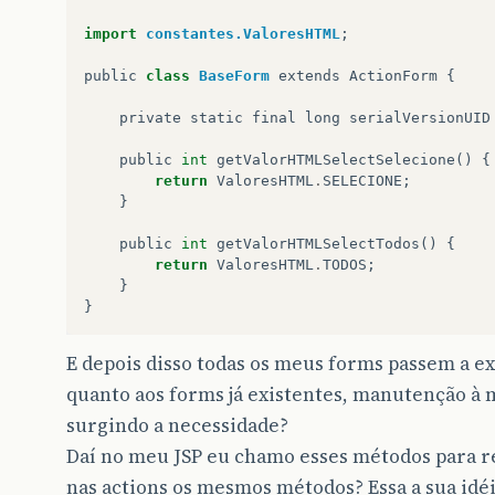
import
constantes.ValoresHTML
;
public
class
BaseForm
extends
ActionForm
{
private
static
final
long
serialVersionUID
public
int
getValorHTMLSelectSelecione
()
{
return
ValoresHTML
.
SELECIONE
;
}
public
int
getValorHTMLSelectTodos
()
{
return
ValoresHTML
.
TODOS
;
}
}
E depois disso todas os meus forms passem a ex
quanto aos forms já existentes, manutenção à
surgindo a necessidade?
Daí no meu JSP eu chamo esses métodos para re
nas actions os mesmos métodos? Essa a sua idé