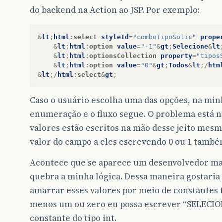
do backend na Action ao JSP. Por exemplo:
&
lt
;
html
:
select
styleId
=
"comboTipoSolic"
prope
&
lt
;
html
:
option
value
=
"-1"
&
gt
;
Selecione
&
lt
&
lt
;
html
:
optionsCollection
property
=
"tipos
&
lt
;
html
:
option
value
=
"0"
&
gt
;
Todos
&
lt
;/
htm
&
lt
;/
html
:
select
&
gt
;
Caso o usuário escolha uma das opções, na mi
enumeração e o fluxo segue. O problema está na
valores estão escritos na mão desse jeito mes
valor do campo a eles escrevendo 0 ou 1 també
Acontece que se aparece um desenvolvedor mai
quebra a minha lógica. Dessa maneira gostaria 
amarrar esses valores por meio de constantes ta
menos um ou zero eu possa escrever “SELECION
constante do tipo int.