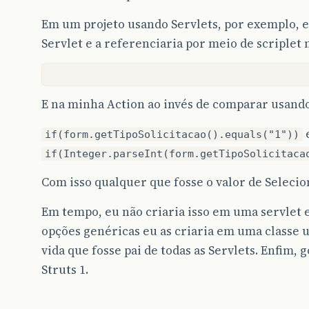
Em um projeto usando Servlets, por exemplo, e
Servlet e a referenciaria por meio de scriplet 
E na minha Action ao invés de comparar usand
e
if(form.getTipoSolicitacao().equals("1"))
if(Integer.parseInt(form.getTipoSolicitaca
Com isso qualquer que fosse o valor de Selecio
Em tempo, eu não criaria isso em uma servlet es
opções genéricas eu as criaria em uma classe u
vida que fosse pai de todas as Servlets. Enfim, 
Struts 1.