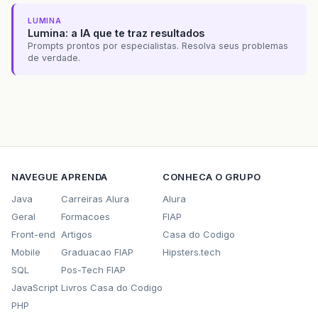
LUMINA
Lumina: a IA que te traz resultados
Prompts prontos por especialistas. Resolva seus problemas
de verdade.
NAVEGUE
APRENDA
CONHECA O GRUPO
Java
Carreiras Alura
Alura
Geral
Formacoes
FIAP
Front-end
Artigos
Casa do Codigo
Mobile
Graduacao FIAP
Hipsters.tech
SQL
Pos-Tech FIAP
JavaScript
Livros Casa do Codigo
PHP