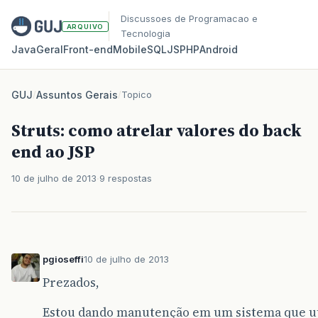
Discussoes de Programacao e
ARQUIVO
Tecnologia
Java
Geral
Front‑end
Mobile
SQL
JS
PHP
Android
GUJ
/
Assuntos Gerais
/
Topico
Struts: como atrelar valores do back
end ao JSP
10 de julho de 2013
9 respostas
pgioseffi
10 de julho de 2013
Prezados,
Estou dando manutenção em um sistema que util