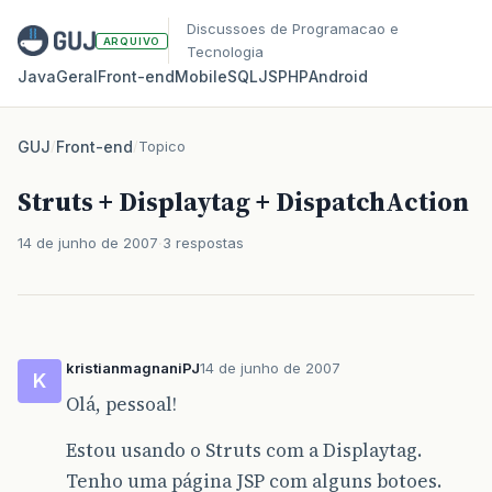
Discussoes de Programacao e
ARQUIVO
Tecnologia
Java
Geral
Front‑end
Mobile
SQL
JS
PHP
Android
GUJ
/
Front-end
/
Topico
Struts + Displaytag + DispatchAction
14 de junho de 2007
3 respostas
kristianmagnaniPJ
14 de junho de 2007
K
Olá, pessoal!
Estou usando o Struts com a Displaytag.
Tenho uma página JSP com alguns botoes.