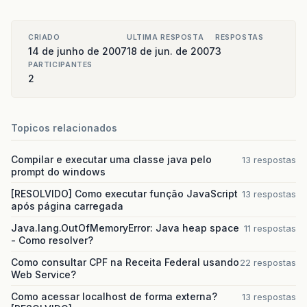
CRIADO
ULTIMA RESPOSTA
RESPOSTAS
14 de junho de 2007
18 de jun. de 2007
3
PARTICIPANTES
2
Topicos relacionados
Compilar e executar uma classe java pelo
13 respostas
prompt do windows
[RESOLVIDO] Como executar função JavaScript
13 respostas
após página carregada
Java.lang.OutOfMemoryError: Java heap space
11 respostas
- Como resolver?
Como consultar CPF na Receita Federal usando
22 respostas
Web Service?
Como acessar localhost de forma externa?
13 respostas