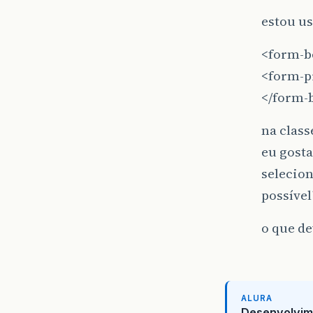
estou u
<form-
<form-pr
</form-
na clas
eu gosta
selecio
possível
o que de
ALURA
Desenvolvim