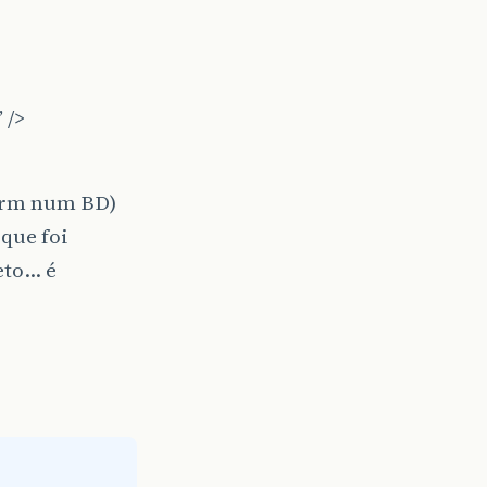
 />
form num BD)
 que foi
eto… é