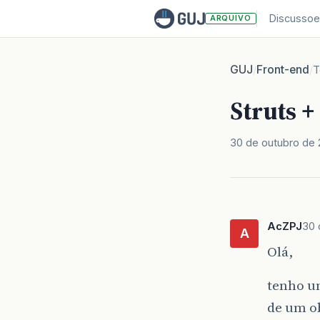
Discussoe
ARQUIVO
GUJ
Front-end
/
/
T
Struts 
30 de outubro de
AcZPJ
30 
A
Olá,
tenho um
de um o