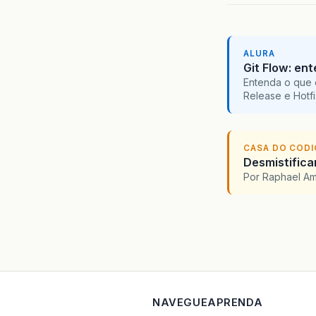
ALURA
Git Flow: en
Entenda o que 
Release e Hotf
CASA DO COD
Desmistifica
Por Raphael A
NAVEGUE
APRENDA