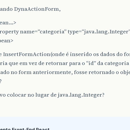
sando DynaActionForm,
bean…>
operty name=“categoria” type=“java.lang.Integer”
bean>
se InsertFormAction(onde é inserido os dados do 
ria que em vez de retornar para o “id” da categoria
nado no form anteriormente, fosse retornado o obj
?
vo colocar no lugar de java.lang.Integer?
ento Front-End React