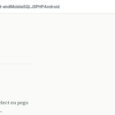
t‑end
Mobile
SQL
JS
PHP
Android
elect eu pego
…