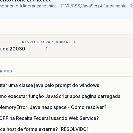
mponente à liderança técnica! HTML/CSS/JavaScript fundamental, 
RESPOSTAS
PARTICIPANTES
o de 2003
0
1
nados
utar uma classe java pelo prompt do windows
o executar função JavaScript após página carregada
MemoryError: Java heap space - Como resolver?
CPF na Receita Federal usando Web Service?
calhost de forma externa? [RESOLVIDO]