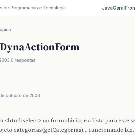
Java
Geral
Fron
s de Programacao e Tecnologia
opico
+ DynaActionForm
 2003
0 respostas
de outubro de 2003
 <html:select> no formulário, e a lista para este s
bjeto categorias(getCategorias)… funcionando blz