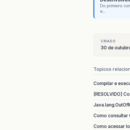
Do primeiro co
e...
CRIADO
30 de outubr
Topicos relacio
Compilar e exec
[RESOLVIDO] Com
Java.lang.OutOf
Como consultar 
Como acessar lo