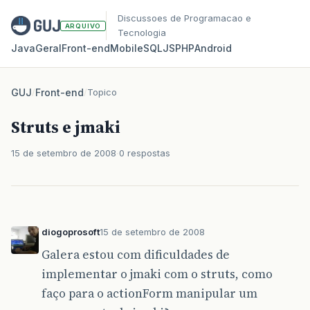
Discussoes de Programacao e
ARQUIVO
Tecnologia
Java
Geral
Front‑end
Mobile
SQL
JS
PHP
Android
GUJ
/
Front-end
/
Topico
Struts e jmaki
15 de setembro de 2008
0 respostas
diogoprosoft
15 de setembro de 2008
Galera estou com dificuldades de
implementar o jmaki com o struts, como
faço para o actionForm manipular um