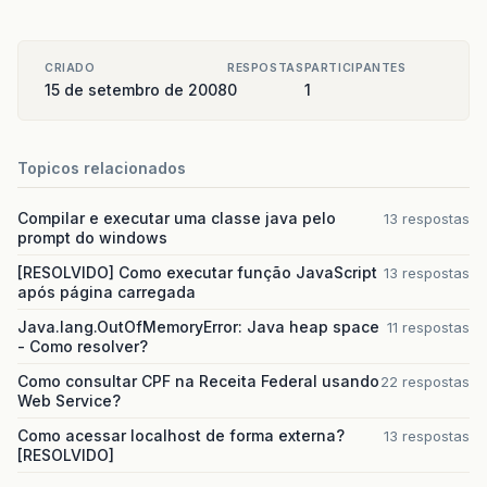
CRIADO
RESPOSTAS
PARTICIPANTES
15 de setembro de 2008
0
1
Topicos relacionados
Compilar e executar uma classe java pelo
13 respostas
prompt do windows
[RESOLVIDO] Como executar função JavaScript
13 respostas
após página carregada
Java.lang.OutOfMemoryError: Java heap space
11 respostas
- Como resolver?
Como consultar CPF na Receita Federal usando
22 respostas
Web Service?
Como acessar localhost de forma externa?
13 respostas
[RESOLVIDO]