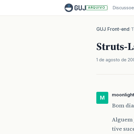
Discussoe
ARQUIVO
GUJ
Front-end
/
/
T
Struts-
1 de agosto de 20
moonligh
M
Bom dia,
Alguem j
tive suc