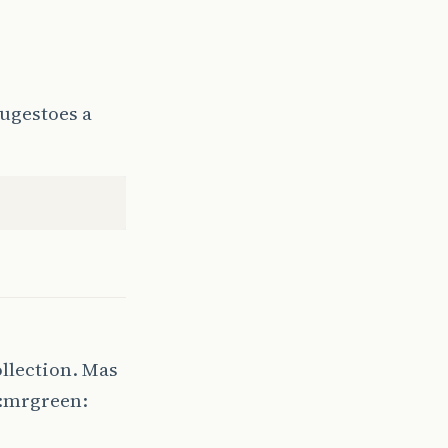
sugestoes a
ollection. Mas
 :mrgreen: