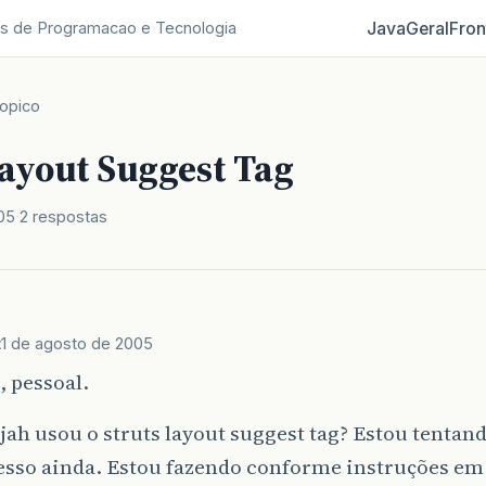
Java
Geral
Fron
s de Programacao e Tecnologia
opico
Layout Suggest Tag
05
2 respostas
t
1 de agosto de 2005
 pessoal.
ah usou o struts layout suggest tag? Estou tentan
esso ainda. Estou fazendo conforme instruções em