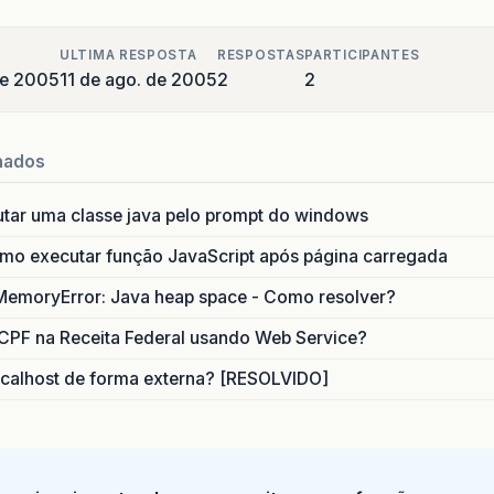
ULTIMA RESPOSTA
RESPOSTAS
PARTICIPANTES
de 2005
11 de ago. de 2005
2
2
nados
utar uma classe java pelo prompt do windows
o executar função JavaScript após página carregada
MemoryError: Java heap space - Como resolver?
CPF na Receita Federal usando Web Service?
calhost de forma externa? [RESOLVIDO]