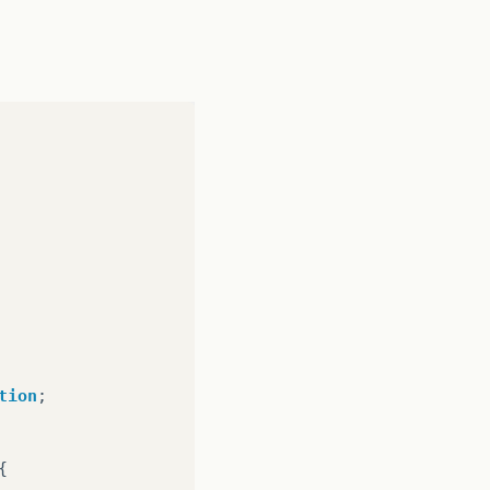
tion
;
{