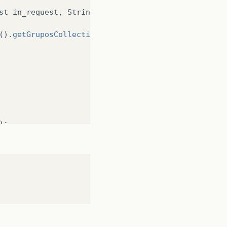
st
in_request
,
String
in_word
)
{
().
getGruposCollection
();
);
in_word
.
toLowerCase
()))