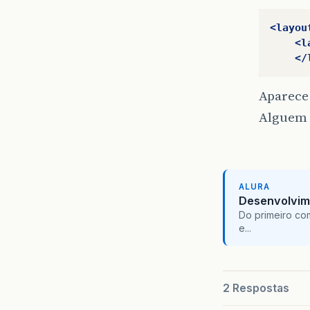
}
<layou
<l
</
Aparece 
Alguem 
ALURA
Desenvolvim
Do primeiro co
e...
2 Respostas