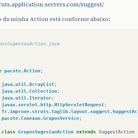
truts.application-servers.com/suggest/
o da minha Action está conforme abaixo:
posSugestaoAction.java
e
pacote.Action
;
java.util.ArrayList
;
java.util.Collection
;
java.util.Iterator
;
javax.servlet.http.HttpServletRequest
;
fr.improve.struts.taglib.layout.suggest.SuggestAc
pacote.Conexao.GruposService
;
class
GruposSugestaoAction
extends
SuggestAction