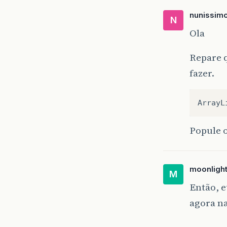
nunissim
N
Ola
Repare q
fazer.
Popule o
moonligh
M
Então, e
agora na