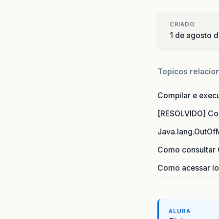
CRIADO
1 de agosto 
Topicos relacio
Compilar e exec
[RESOLVIDO] Com
Java.lang.OutOf
Como consultar 
Como acessar lo
ALURA