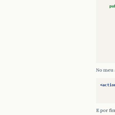
pu
No meu 
<actio
E por fi
}