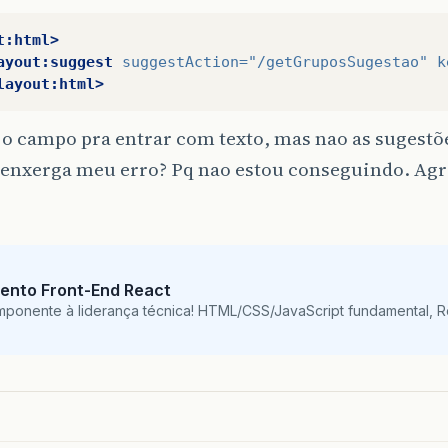
t:html>
ayout:suggest
suggestAction=
"/getGruposSugestao"
k
layout:html>
o campo pra entrar com texto, mas nao as sugestõ
enxerga meu erro? Pq nao estou conseguindo. Agr
ento Front-End React
mponente à liderança técnica! HTML/CSS/JavaScript fundamental, 