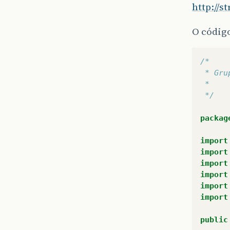
http://s
O códig
/*
 * Gru
 *
 */
packag
import
import
import
import
import
import
public