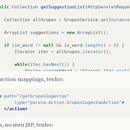
blic
Collection
getSuggestionList
(
HttpServletReque
Collection
allGrupos
=
GruposService
.
getInstance
ArrayList
suggestions
=
new
ArrayList
();
if
(
in_word
!=
null
&&
in_word
.
length
()
>
0
)
{
Iterator
iter
=
allGrupos
.
iterator
();
while
(
iter
.
hasNext
())
{
String
currentWord
=
(
String
)
iter
.
next
(
action-mappings, tenho:
if
(
currentWord
.
toLowerCase
().
startsWith
(
suggestions
.
add
(
currentWord
);
n
path=
"/getGruposSugestao"
}
type=
"pacote.Action.GruposSugestaoAction"
>
}
</action>
return
suggestions
;
m, no meu JSP, tenho: