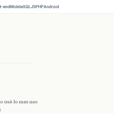
t‑end
Mobile
SQL
JS
PHP
Android
do usá-lo mas nao
: