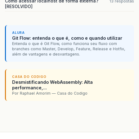
Como acessar localhost de forma externa?
13 respostas
[RESOLVIDO]
ALURA
Git Flow: entenda o que é, como e quando utilizar
Entenda o que é Git Flow, como funciona seu fluxo com
branches como Master, Develop, Feature, Release e Hotfix,
além de vantagens e desvantagens.
CASA DO CODIGO
Desmistificando WebAssembly: Alta
performance,...
Por Raphael Amorim — Casa do Codigo