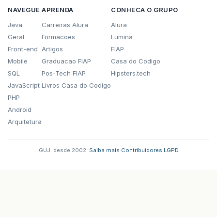
NAVEGUE
APRENDA
CONHECA O GRUPO
Java
Carreiras Alura
Alura
Geral
Formacoes
Lumina
Front-end
Artigos
FIAP
Mobile
Graduacao FIAP
Casa do Codigo
SQL
Pos-Tech FIAP
Hipsters.tech
JavaScript
Livros Casa do Codigo
PHP
Android
Arquitetura
GUJ: desde 2002.
·
Saiba mais
·
Contribuidores
·
LGPD