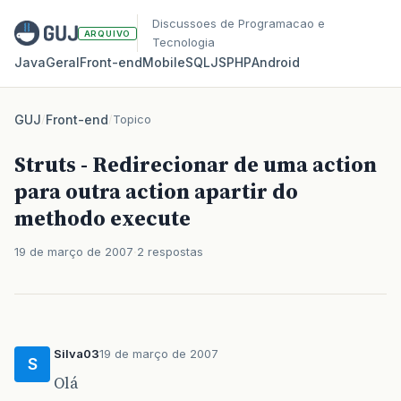
Discussoes de Programacao e
ARQUIVO
Tecnologia
Java
Geral
Front‑end
Mobile
SQL
JS
PHP
Android
GUJ
/
Front-end
/
Topico
Struts - Redirecionar de uma action
para outra action apartir do
methodo execute
19 de março de 2007
2 respostas
Silva03
19 de março de 2007
S
Olá