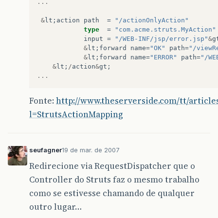
...
&
lt
;
action
path
=
"/actionOnlyAction"
type
=
"com.acme.struts.MyAction"
input
=
"/WEB-INF/jsp/error.jsp"
&
g
&
lt
;
forward
name
=
"OK"
path
=
"/viewR
&
lt
;
forward
name
=
"ERROR"
path
=
"/WE
&
lt
;
/
action
&
gt
;
...
Fonte:
http://www.theserverside.com/tt/articles
l=StrutsActionMapping
seufagner
19 de mar. de 2007
Redirecione via RequestDispatcher que o
Controller do Struts faz o mesmo trabalho
como se estivesse chamando de qualquer
outro lugar…