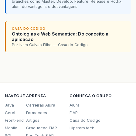
branches como Master, Develop, Feature, Release e Hotfix,
além de vantagens e desvantagens.
CASA DO CODIGO
Ontologias e Web Semantica: Do conceito a
aplicacao
Por Ivam Galvao Filho — Casa do Codigo
NAVEGUE
APRENDA
CONHECA O GRUPO
Java
Carreiras Alura
Alura
Geral
Formacoes
FIAP
Front-end
Artigos
Casa do Codigo
Mobile
Graduacao FIAP
Hipsters.tech
SQL
Pos-Tech FIAP