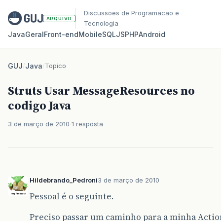
Discussoes de Programacao e
ARQUIVO
Tecnologia
Java
Geral
Front‑end
Mobile
SQL
JS
PHP
Android
GUJ
/
Java
/
Topico
Struts Usar MessageResources no
codigo Java
3 de março de 2010
1 resposta
Hildebrando_Pedroni
3 de março de 2010
Pessoal é o seguinte.
Preciso passar um caminho para a minha Actio