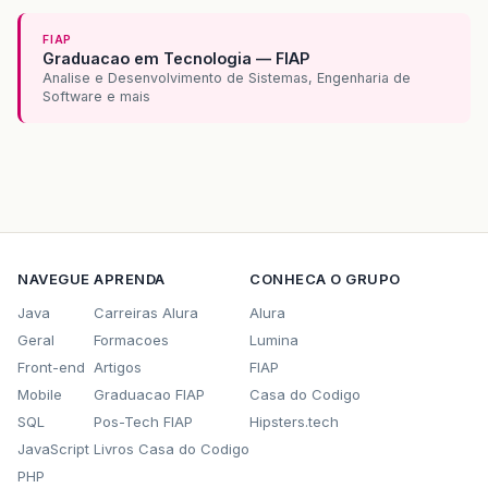
FIAP
Graduacao em Tecnologia — FIAP
Analise e Desenvolvimento de Sistemas, Engenharia de
Software e mais
NAVEGUE
APRENDA
CONHECA O GRUPO
Java
Carreiras Alura
Alura
Geral
Formacoes
Lumina
Front-end
Artigos
FIAP
Mobile
Graduacao FIAP
Casa do Codigo
SQL
Pos-Tech FIAP
Hipsters.tech
JavaScript
Livros Casa do Codigo
PHP