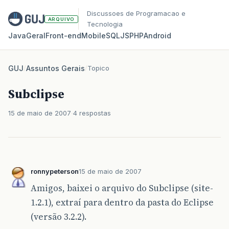
Discussoes de Programacao e
ARQUIVO
Tecnologia
Java
Geral
Front‑end
Mobile
SQL
JS
PHP
Android
GUJ
/
Assuntos Gerais
/
Topico
Subclipse
15 de maio de 2007
4 respostas
ronnypeterson
15 de maio de 2007
Amigos, baixei o arquivo do Subclipse (site-
1.2.1), extraí para dentro da pasta do Eclipse
(versão 3.2.2).