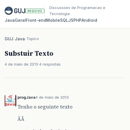
Discussoes de Programacao e
ARQUIVO
Tecnologia
Java
Geral
Front‑end
Mobile
SQL
JS
PHP
Android
GUJ
/
Java
/
Topico
Substuir Texto
4 de maio de 2013
4 respostas
progJava
4 de maio de 2013
Tenho o seguinte texto
ÃÃ