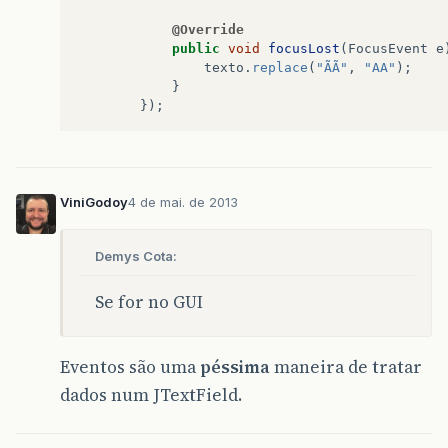
@Override
public
void
focusLost
(
FocusEvent
e
texto
.
replace
(
"ÃÃ"
,
"AA"
);
}
});
ViniGodoy
4 de mai. de 2013
Demys Cota:
Se for no GUI
Eventos são uma
péssima
maneira de tratar
dados num JTextField.