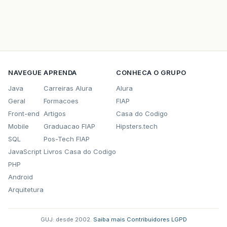
NAVEGUE
APRENDA
CONHECA O GRUPO
Java
Carreiras Alura
Alura
Geral
Formacoes
FIAP
Front-end
Artigos
Casa do Codigo
Mobile
Graduacao FIAP
Hipsters.tech
SQL
Pos-Tech FIAP
JavaScript
Livros Casa do Codigo
PHP
Android
Arquitetura
GUJ: desde 2002.
·
Saiba mais
·
Contribuidores
·
LGPD