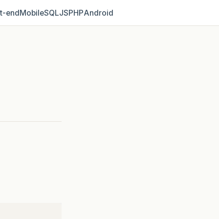
t‑end
Mobile
SQL
JS
PHP
Android