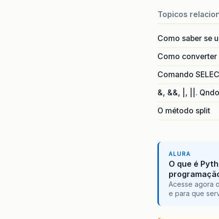
Topicos relacio
Como saber se 
Como converter i
Comando SELECT 
&, &&, |, ||. Qnd
O método split
ALURA
O que é Pyth
programaçã
Acesse agora o
e para que serv