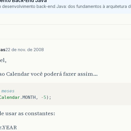
ento Back-End Java
m desenvolvimento back-end Java: dos fundamentos à arquitetura de
ras
22 de nov. de 2008
el,
ao Calendar você poderá fazer assim…
 meses
Calendar
.
MONTH
,
-
5
);
e usar as constantes:
r.YEAR