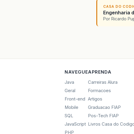
CASA DO COD
Engenharia d
Por Ricardo P
NAVEGUE
APRENDA
Java
Carreiras Alura
Geral
Formacoes
Front-end
Artigos
Mobile
Graduacao FIAP
SQL
Pos-Tech FIAP
JavaScript
Livros Casa do Codig
PHP