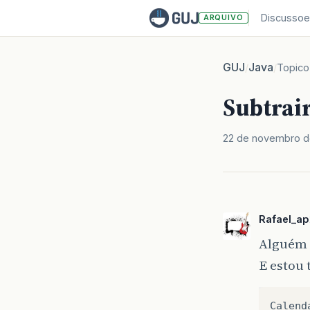
Discussoe
ARQUIVO
GUJ
Java
/
/
Topico
Subtrair
22 de novembro d
Rafael_ap
Alguém 
E estou 
Calend