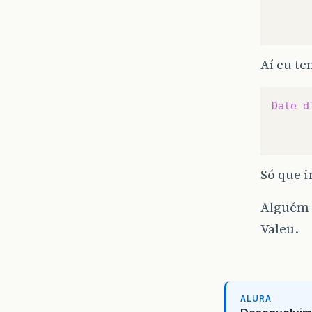
      
Aí eu te
Date
d
Só que 
Alguém 
Valeu.
ALURA