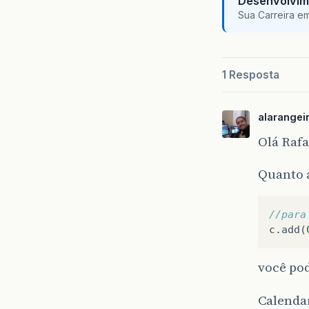
Desenvolvim
Sua Carreira e
1 Resposta
alarangei
Olá Rafa
Quanto 
//para
c
.
add
(
você pod
Calenda