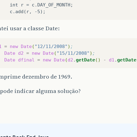
    int r = c.DAY_OF_MONTH;

ntei usar a classe Date:
1
=
new
Date
(
"12/11/2008"
)
;  
Date
d2
=
new
Date
(
"15/11/2008"
)
;  
Date
dfinal
=
new
Date
(
d2
.
getDate
()
-
d1
.
getDate
imprime dezembro de 1969.
pode indicar alguma solução?