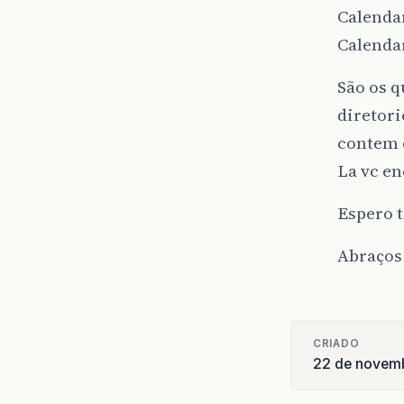
Calend
Calend
São os 
diretori
contem o
La vc en
Espero 
Abraços
CRIADO
22 de novem