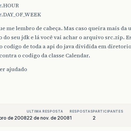
ar.HOUR
ar.DAY_OF_WEEK
que me lembro de cabeça. Mas caso queira mais da 
o do seu jdk e lá você vai achar o arquivo src.zip. E
 codigo de toda a api do java dividida em diretorio
contra o codigo da classe Calendar.
ter ajudado
ULTIMA RESPOSTA
RESPOSTAS
PARTICIPANTES
bro de 2008
22 de nov. de 2008
1
2