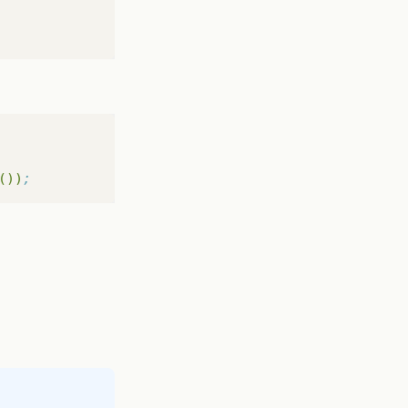
())
;