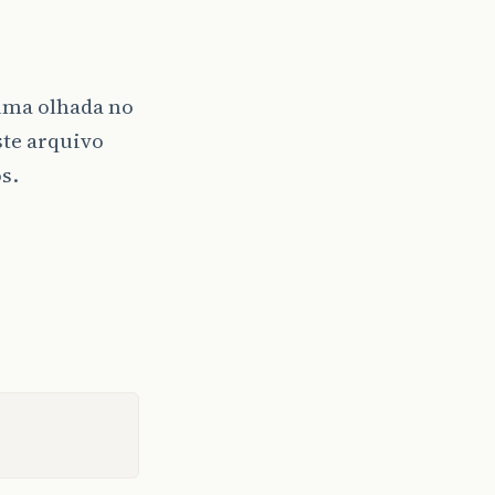
uma olhada no
ste arquivo
s.