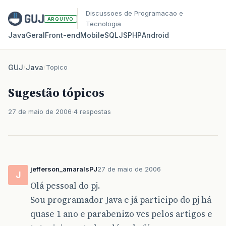
Discussoes de Programacao e
ARQUIVO
Tecnologia
Java
Geral
Front‑end
Mobile
SQL
JS
PHP
Android
GUJ
/
Java
/
Topico
Sugestão tópicos
27 de maio de 2006
4 respostas
jefferson_amaralsPJ
27 de maio de 2006
J
Olá pessoal do pj.
Sou programador Java e já participo do pj há
quase 1 ano e parabenizo vcs pelos artigos e