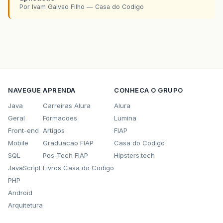
Por Ivam Galvao Filho — Casa do Codigo
NAVEGUE
APRENDA
CONHECA O GRUPO
Java
Carreiras Alura
Alura
Geral
Formacoes
Lumina
Front-end
Artigos
FIAP
Mobile
Graduacao FIAP
Casa do Codigo
SQL
Pos-Tech FIAP
Hipsters.tech
JavaScript
Livros Casa do Codigo
PHP
Android
Arquitetura