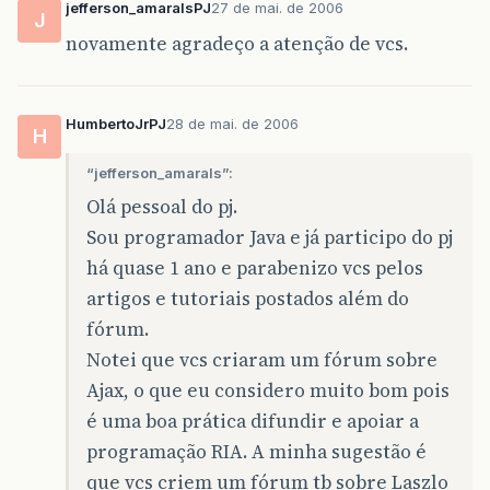
jefferson_amaralsPJ
27 de mai. de 2006
J
novamente agradeço a atenção de vcs.
HumbertoJrPJ
28 de mai. de 2006
H
“jefferson_amarals”:
Olá pessoal do pj.
Sou programador Java e já participo do pj
há quase 1 ano e parabenizo vcs pelos
artigos e tutoriais postados além do
fórum.
Notei que vcs criaram um fórum sobre
Ajax, o que eu considero muito bom pois
é uma boa prática difundir e apoiar a
programação RIA. A minha sugestão é
que vcs criem um fórum tb sobre Laszlo