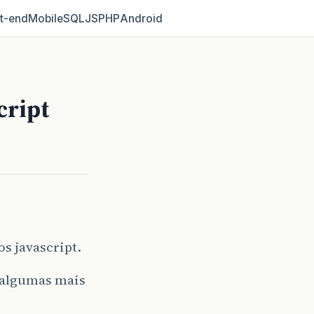
t‑end
Mobile
SQL
JS
PHP
Android
cript
s javascript.
 algumas mais