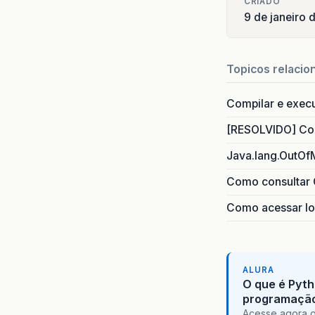
CRIADO
9 de janeiro 
Topicos relacio
Compilar e exec
[RESOLVIDO] Com
Java.lang.OutOf
Como consultar 
Como acessar lo
ALURA
O que é Pyth
programaçã
Acesse agora o