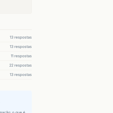
13 respostas
13 respostas
11 respostas
22 respostas
13 respostas
e
amação: o que é