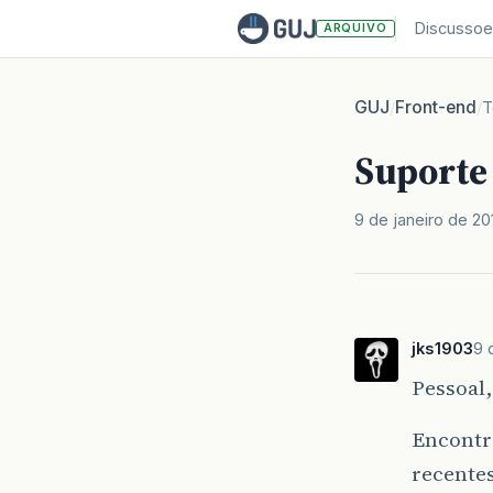
Discussoe
ARQUIVO
GUJ
Front-end
/
/
T
Suporte
9 de janeiro de 20
jks1903
9 
Pessoal,
Encontr
recentes