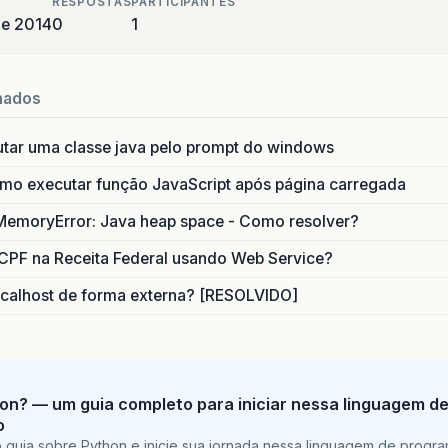
RESPOSTAS
PARTICIPANTES
de 2014
0
1
nados
utar uma classe java pelo prompt do windows
o executar função JavaScript após página carregada
MemoryError: Java heap space - Como resolver?
CPF na Receita Federal usando Web Service?
calhost de forma externa? [RESOLVIDO]
on? — um guia completo para iniciar nessa linguagem d
o
 guia sobre Python e inicie sua jornada nessa linguagem de progr