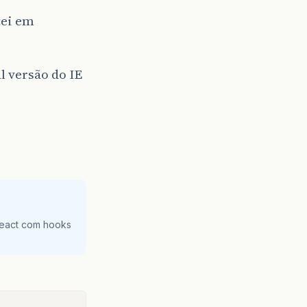
tei em
l versão do IE
React com hooks