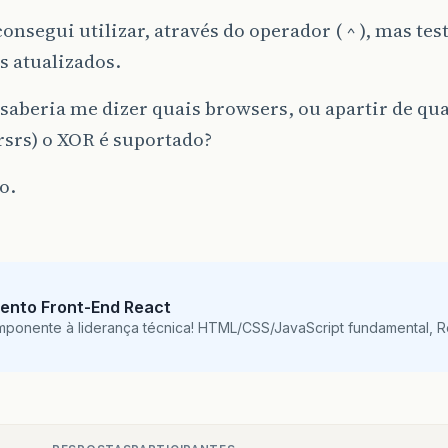
consegui utilizar, através do operador ( ^ ), mas tes
s atualizados.
aberia me dizer quais browsers, ou apartir de qua
 rsrs) o XOR é suportado?
o.
ento Front-End React
mponente à liderança técnica! HTML/CSS/JavaScript fundamental, 