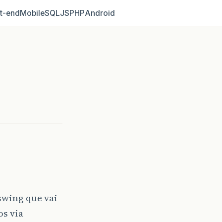
t‑end
Mobile
SQL
JS
PHP
Android
swing que vai
os via