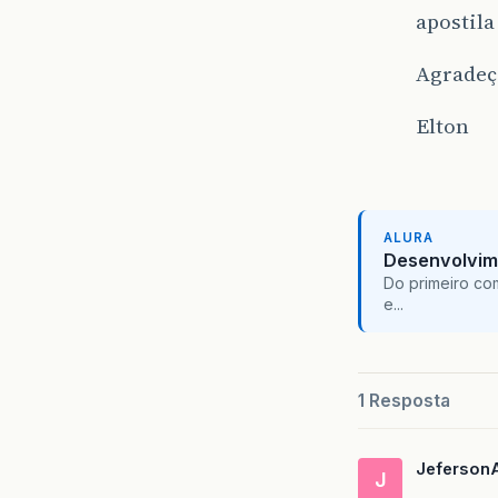
apostila
Agradeç
Elton
ALURA
Desenvolvim
Do primeiro co
e...
1 Resposta
Jeferson
J