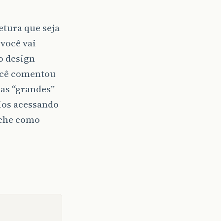
etura que seja
 você vai
o design
você comentou
tas “grandes”
ios acessando
ache como