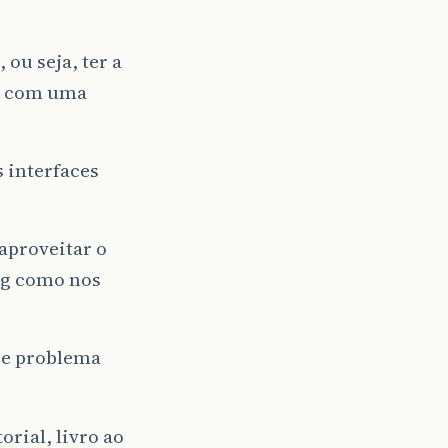
ou seja, ter a
do com uma
 interfaces
aproveitar o
ing como nos
se problema
rial, livro ao