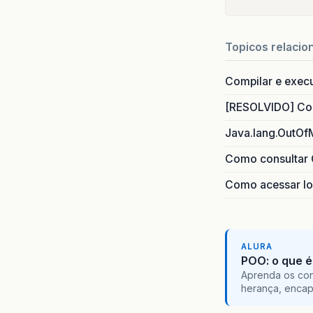
Topicos relacio
Compilar e exec
[RESOLVIDO] Com
Java.lang.OutOf
Como consultar 
Como acessar lo
ALURA
POO: o que é
Aprenda os con
herança, encap