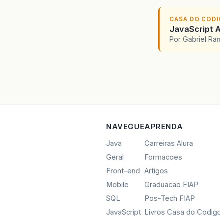
CASA DO COD
JavaScript A
Por Gabriel R
NAVEGUE
APRENDA
Java
Carreiras Alura
Geral
Formacoes
Front-end
Artigos
Mobile
Graduacao FIAP
SQL
Pos-Tech FIAP
JavaScript
Livros Casa do Codig