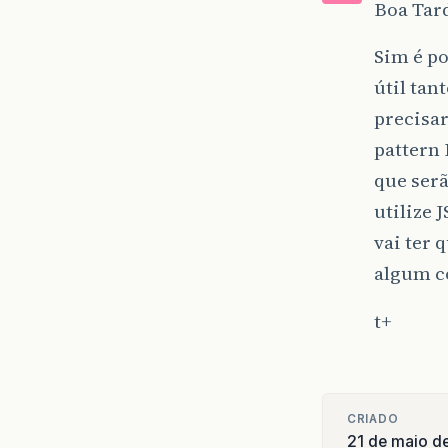
Boa Tard
Sim é po
útil tan
precisar
pattern 
que serã
utilize 
vai ter
algum c
t+
CRIADO
21 de maio d