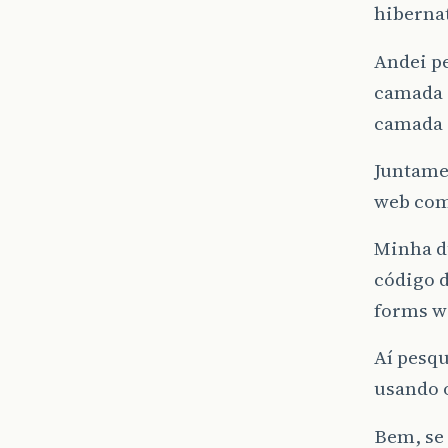
hiberna
Andei pe
camada 
camada q
Juntame
web como
Minha dú
código d
forms we
Aí pesq
usando 
Bem, se 