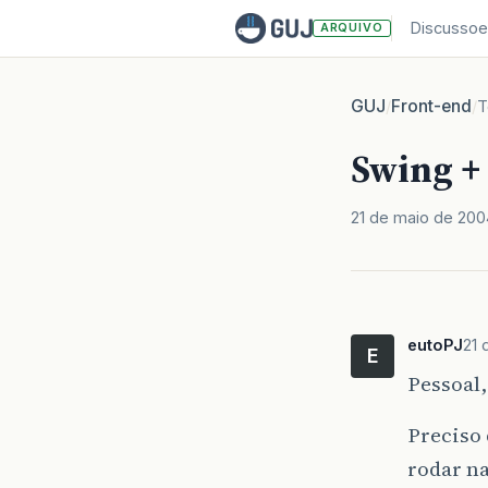
Discussoe
ARQUIVO
GUJ
Front-end
/
/
T
Swing +
21 de maio de 200
eutoPJ
21 
E
Pessoal,
Preciso 
rodar na