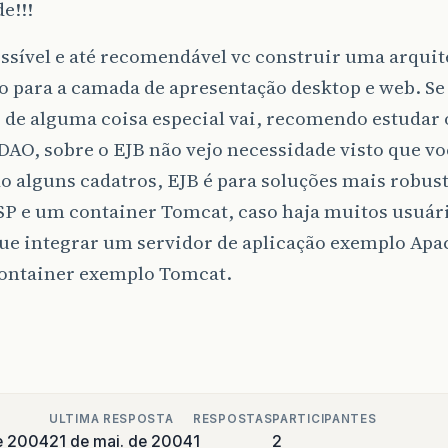
e!!!
ssível e até recomendável vc construir uma arquit
to para a camada de apresentação desktop e web. Se
 de alguma coisa especial vai, recomendo estudar 
DAO, sobre o EJB não vejo necessidade visto que 
o alguns cadatros, EJB é para soluções mais robus
JSP e um container Tomcat, caso haja muitos usuár
 que integrar um servidor de aplicação exemplo Ap
ontainer exemplo Tomcat.
ULTIMA RESPOSTA
RESPOSTAS
PARTICIPANTES
e 2004
21 de mai. de 2004
1
2