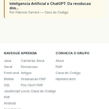
Inteligencia Artificial e ChatGPT: Da revolucao
dos...
Por Fabricio Carraro — Casa do Codigo
NAVEGUE
APRENDA
CONHECA O GRUPO
Java
Carreiras Alura
Alura
Geral
Formacoes
FIAP
Front-end
Artigos
Casa do Codigo
Mobile
Graduacao FIAP
Hipsters.tech
SQL
Pos-Tech FIAP
JavaScript
Livros Casa do Codigo
PHP
Android