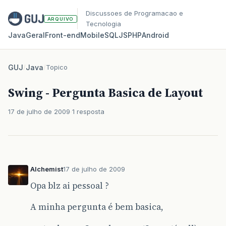
Discussoes de Programacao e
ARQUIVO
Tecnologia
Java
Geral
Front‑end
Mobile
SQL
JS
PHP
Android
GUJ
/
Java
/
Topico
Swing - Pergunta Basica de Layout
17 de julho de 2009
1 resposta
Alchemist
17 de julho de 2009
Opa blz ai pessoal ?
A minha pergunta é bem basica,