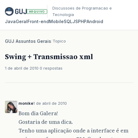
Discussoes de Programacao e
ARQUIVO
Tecnologia
Java
Geral
Front‑end
Mobile
SQL
JS
PHP
Android
GUJ
/
Assuntos Gerais
/
Topico
Swing + Transmissao xml
1 de abril de 2010
0 respostas
monike
1 de abril de 2010
Bom dia Galera!
Gostaria de uma dica.
Tenho uma aplicação onde a interface é em