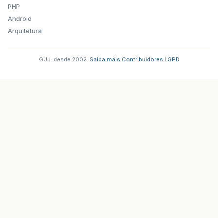
PHP
Android
Arquitetura
GUJ: desde 2002.
·
Saiba mais
·
Contribuidores
·
LGPD