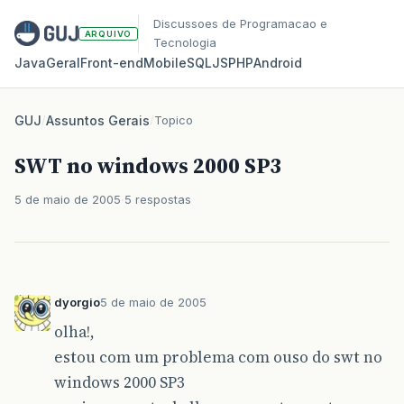
Discussoes de Programacao e
ARQUIVO
Tecnologia
Java
Geral
Front‑end
Mobile
SQL
JS
PHP
Android
GUJ
/
Assuntos Gerais
/
Topico
SWT no windows 2000 SP3
5 de maio de 2005
5 respostas
dyorgio
5 de maio de 2005
olha!,
estou com um problema com ouso do swt no
windows 2000 SP3