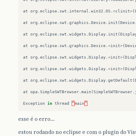
at
org
.
eclipse
.
swt
.
internal
.
win32
.
OS
.<
clinit
>
(
at
org
.
eclipse
.
swt
.
graphics
.
Device
.
init
(
Device
at
org
.
eclipse
.
swt
.
widgets
.
Display
.
init
(
Displa
at
org
.
eclipse
.
swt
.
graphics
.
Device
.<
init
>
(
Devi
at
org
.
eclipse
.
swt
.
widgets
.
Display
.<
init
>
(
Disp
at
org
.
eclipse
.
swt
.
widgets
.
Display
.<
init
>
(
Disp
at
org
.
eclipse
.
swt
.
widgets
.
Display
.
getDefault
(
at
opa
.
SimpleSWTBrowser
.
main
(
SimpleSWTBrowser
.
Exception
in
thread
“
main
”
esse é o erro…
estou rodando no eclipse e com o plugin do Vis