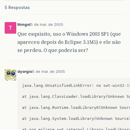
5 Respostas
thingol
5 de mai. de 2005
T
Que esquisito, uso o Windows 2003 SP1 (que
apareceu depois do Eclipse 3.1M5) e ele não
se perdeu. O que poderia ser?
dyorgio
5 de mai. de 2005
java
.
lang
.
UnsatisfiedLinkError
:
no
swt
-
win32
-
3
at
java
.
lang
.
ClassLoader
.
loadLibrary
(
Unknown
S
at
java
.
lang
.
Runtime
.
loadLibrary0
(
Unknown
Sour
at
java
.
lang
.
System
.
loadLibrary
(
Unknown
Source
at
org
.
eclipse
.
swt
.
internal
.
Library
.
loadLibrar