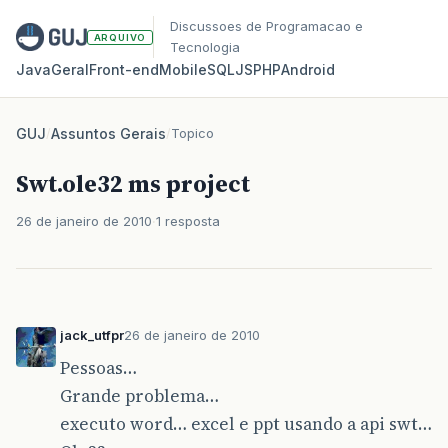
Discussoes de Programacao e
ARQUIVO
Tecnologia
Java
Geral
Front‑end
Mobile
SQL
JS
PHP
Android
GUJ
/
Assuntos Gerais
/
Topico
Swt.ole32 ms project
26 de janeiro de 2010
1 resposta
jack_utfpr
26 de janeiro de 2010
Pessoas…
Grande problema…
executo word… excel e ppt usando a api swt…