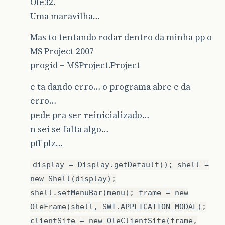
Ole32.
Uma maravilha…
Mas to tentando rodar dentro da minha pp o
MS Project 2007
progid = MSProject.Project
e ta dando erro… o programa abre e da
erro…
pede pra ser reinicializado…
n sei se falta algo…
pff plz…
display = Display.getDefault(); shell =
new Shell(display);
shell.setMenuBar(menu); frame = new
OleFrame(shell, SWT.APPLICATION_MODAL);
clientSite = new OleClientSite(frame,