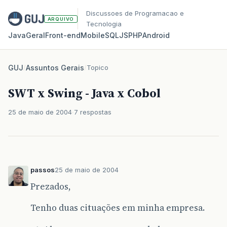
Discussoes de Programacao e
ARQUIVO
Tecnologia
Java
Geral
Front‑end
Mobile
SQL
JS
PHP
Android
GUJ
/
Assuntos Gerais
/
Topico
SWT x Swing - Java x Cobol
25 de maio de 2004
7 respostas
passos
25 de maio de 2004
Prezados,
Tenho duas cituações em minha empresa.