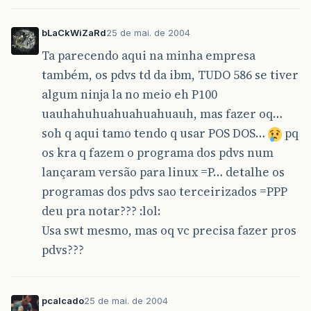
bLaCkWiZaRd
25 de mai. de 2004
Ta parecendo aqui na minha empresa
também, os pdvs td da ibm, TUDO 586 se tiver
algum ninja la no meio eh P100
uauhahuhuahuahuahuauh, mas fazer oq…
soh q aqui tamo tendo q usar POS DOS…
pq
os kra q fazem o programa dos pdvs num
lançaram versão para linux =P… detalhe os
programas dos pdvs sao terceirizados =PPP
deu pra notar??? :lol:
Usa swt mesmo, mas oq vc precisa fazer pros
pdvs???
pcalcado
25 de mai. de 2004