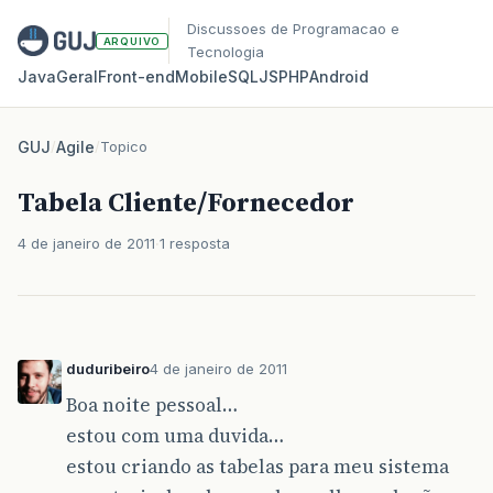
Discussoes de Programacao e
ARQUIVO
Tecnologia
Java
Geral
Front‑end
Mobile
SQL
JS
PHP
Android
GUJ
/
Agile
/
Topico
Tabela Cliente/Fornecedor
4 de janeiro de 2011
1 resposta
duduribeiro
4 de janeiro de 2011
Boa noite pessoal…
estou com uma duvida…
estou criando as tabelas para meu sistema