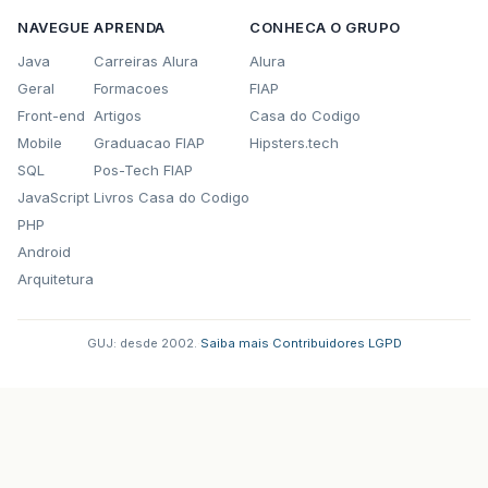
NAVEGUE
APRENDA
CONHECA O GRUPO
Java
Carreiras Alura
Alura
Geral
Formacoes
FIAP
Front-end
Artigos
Casa do Codigo
Mobile
Graduacao FIAP
Hipsters.tech
SQL
Pos-Tech FIAP
JavaScript
Livros Casa do Codigo
PHP
Android
Arquitetura
GUJ: desde 2002.
·
Saiba mais
·
Contribuidores
·
LGPD