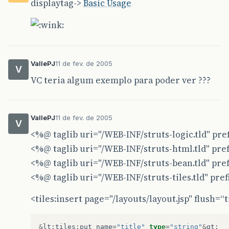
displaytag->
Basic Usage
VallePJ
11 de fev. de 2005
V
VC teria algum exemplo para poder ver ???
VallePJ
11 de fev. de 2005
V
<%@ taglib uri="/WEB-INF/struts-logic.tld" pre
<%@ taglib uri="/WEB-INF/struts-html.tld" pre
<%@ taglib uri="/WEB-INF/struts-bean.tld" pre
<%@ taglib uri="/WEB-INF/struts-tiles.tld" pref
<tiles:insert page="/layouts/layout.jsp" flush=“
&
lt
;
tiles
:
put
name
=
"title"
type
=
"string"
&
gt
;