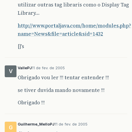
utilizar outras tag libraris como o Display Tag
Library…
http://www.portaljava.com/home/modules.php?
name=News&file=article&sid=1432
[]'s
VallePJ
11 de fev. de 2005
V
Obrigado vou ler !!! tentar entender !!!
se tiver duvida mando novamente !!!
Obrigado !!!
Guilherme_MelloPJ
11 de fev. de 2005
G