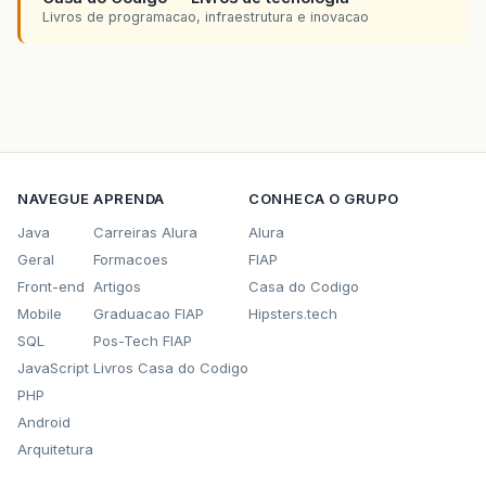
Livros de programacao, infraestrutura e inovacao
NAVEGUE
APRENDA
CONHECA O GRUPO
Java
Carreiras Alura
Alura
Geral
Formacoes
FIAP
Front-end
Artigos
Casa do Codigo
Mobile
Graduacao FIAP
Hipsters.tech
SQL
Pos-Tech FIAP
JavaScript
Livros Casa do Codigo
PHP
Android
Arquitetura