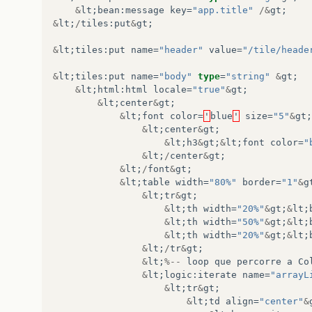
&
lt
;
bean
:
message
key
=
"app.title"
/&
gt
;
&
lt
;
/
tiles
:
put
&
gt
;
&
lt
;
tiles
:
put
name
=
"header"
value
=
"/tile/heade
&
lt
;
tiles
:
put
name
=
"body"
type
=
"string"
&
gt
;
&
lt
;
html
:
html
locale
=
"true"
&
gt
;
&
lt
;
center
&
gt
;
&
lt
;
font
color
=
'
blue
'
size
=
"5"
&
gt
;
&
lt
;
center
&
gt
;
&
lt
;
h3
&
gt
;
&
lt
;
font
color
=
"
&
lt
;
/
center
&
gt
;
&
lt
;
/
font
&
gt
;
&
lt
;
table
width
=
"80%"
border
=
"1"
&
g
&
lt
;
tr
&
gt
;
&
lt
;
th
width
=
"20%"
&
gt
;
&
lt
;
&
lt
;
th
width
=
"50%"
&
gt
;
&
lt
;
&
lt
;
th
width
=
"20%"
&
gt
;
&
lt
;
&
lt
;
/
tr
&
gt
;
&
lt
;
%--
loop
que
percorre
a
Co
&
lt
;
logic
:
iterate
name
=
"arrayL
&
lt
;
tr
&
gt
;
&
lt
;
td
align
=
"center"
&