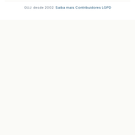
GUJ: desde 2002.
·
Saiba mais
·
Contribuidores
·
LGPD