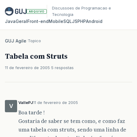
Discussoes de Programacao e
ARQUIVO
Tecnologia
Java
Geral
Front‑end
Mobile
SQL
JS
PHP
Android
GUJ
/
Agile
/
Topico
Tabela com Struts
11 de fevereiro de 2005
5 respostas
VallePJ
11 de fevereiro de 2005
V
Boa tarde !
Gostaria de saber se tem como, e como faz
uma tabela com struts, sendo uma linha de