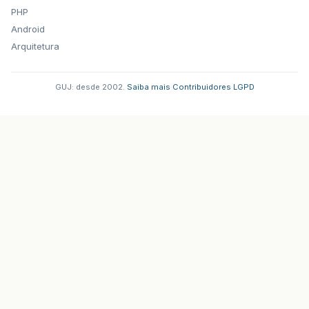
PHP
Android
Arquitetura
GUJ: desde 2002.
·
Saiba mais
·
Contribuidores
·
LGPD