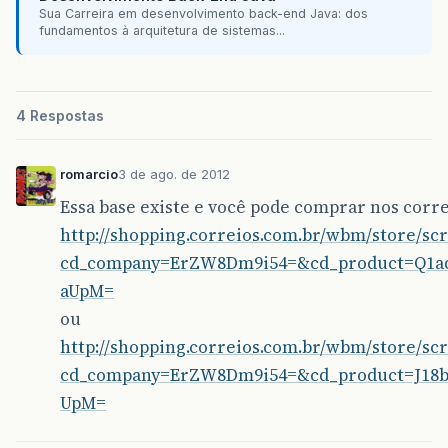
Sua Carreira em desenvolvimento back-end Java: dos
fundamentos à arquitetura de sistemas...
4 Respostas
romarcio
3 de ago. de 2012
Essa base existe e você pode comprar nos corre
http://shopping.correios.com.br/wbm/store/sc
cd_company=ErZW8Dm9i54=&cd_product=Q1a
aUpM=
ou
http://shopping.correios.com.br/wbm/store/sc
cd_company=ErZW8Dm9i54=&cd_product=J18b
UpM=