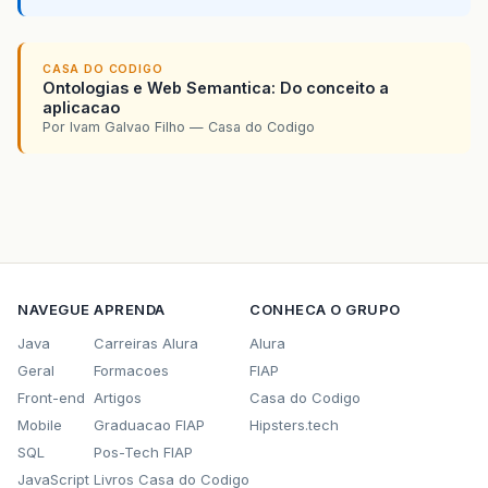
CASA DO CODIGO
Ontologias e Web Semantica: Do conceito a
aplicacao
Por Ivam Galvao Filho — Casa do Codigo
NAVEGUE
APRENDA
CONHECA O GRUPO
Java
Carreiras Alura
Alura
Geral
Formacoes
FIAP
Front-end
Artigos
Casa do Codigo
Mobile
Graduacao FIAP
Hipsters.tech
SQL
Pos-Tech FIAP
JavaScript
Livros Casa do Codigo