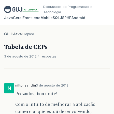
Discussoes de Programacao e
ARQUIVO
Tecnologia
Java
Geral
Front‑end
Mobile
SQL
JS
PHP
Android
GUJ
/
Java
/
Topico
Tabela de CEPs
3 de agosto de 2012
4 respostas
niltonsandin
3 de agosto de 2012
N
Prezados, boa noite!
Com o intuito de melhorar a aplicação
comercial que estou desenvolvendo,