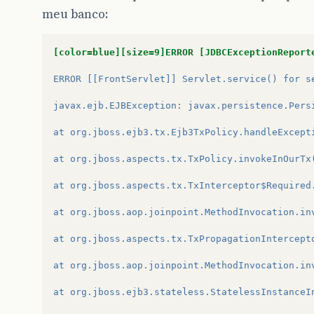
meu banco:
[color=blue][size=9]ERROR [JDBCExceptionReport
ERROR [[FrontServlet]] Servlet.service() for s
javax.ejb.EJBException
:
javax.persistence.Pers
at org.jboss.ejb3.tx.Ejb3TxPolicy.handleExcept
at org.jboss.aspects.tx.TxPolicy.invokeInOurTx
at org.jboss.aspects.tx.TxInterceptor$Required
at org.jboss.aop.joinpoint.MethodInvocation.in
at org.jboss.aspects.tx.TxPropagationIntercept
at org.jboss.aop.joinpoint.MethodInvocation.in
at org.jboss.ejb3.stateless.StatelessInstanceI