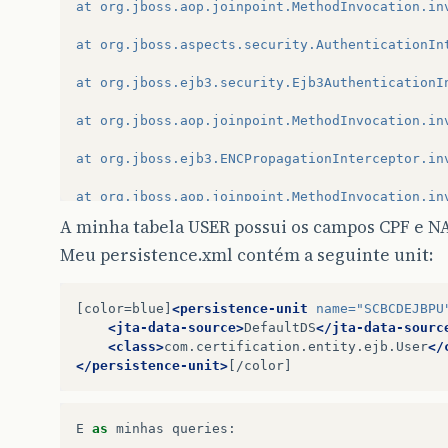
at org.jboss.aop.joinpoint.MethodInvocation.in
at org.jboss.aspects.security.AuthenticationIn
at org.jboss.ejb3.security.Ejb3AuthenticationI
at org.jboss.aop.joinpoint.MethodInvocation.in
at org.jboss.ejb3.ENCPropagationInterceptor.in
at org.jboss.aop.joinpoint.MethodInvocation.in
A minha tabela USER possui os campos CPF e N
at org.jboss.ejb3.asynchronous.AsynchronousInt
Meu persistence.xml contém a seguinte unit:
at org.jboss.aop.joinpoint.MethodInvocation.in
[color=blue]
<persistence-unit
name=
"SCBCDEJBPU
at org.jboss.ejb3.stateless.StatelessContainer
<jta-data-source>
DefaultDS
</jta-data-sourc
<class>
com.certification.entity.ejb.User
</
at org.jboss.ejb3.stateless.StatelessContainer
</persistence-unit>
at org.jboss.ejb3.stateless.StatelessLocalProx
at $Proxy83.findByCpf(Unknown Source)
E
as
minhas
queries
: