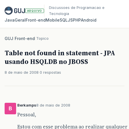
Discussoes de Programacao e
ARQUIVO
Tecnologia
Java
Geral
Front‑end
Mobile
SQL
JS
PHP
Android
GUJ
/
Front-end
/
Topico
Table not found in statement - JPA
usando HSQLDB no JBOSS
8 de maio de 2008
0 respostas
Berkamps
8 de maio de 2008
B
Pessoal,
Estou com esse problema ao realizar qualquer s