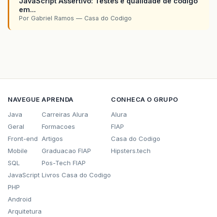
JavaScript Assertivo: Testes e qualidade de codigo
em...
Por Gabriel Ramos — Casa do Codigo
NAVEGUE
APRENDA
CONHECA O GRUPO
Java
Carreiras Alura
Alura
Geral
Formacoes
FIAP
Front-end
Artigos
Casa do Codigo
Mobile
Graduacao FIAP
Hipsters.tech
SQL
Pos-Tech FIAP
JavaScript
Livros Casa do Codigo
PHP
Android
Arquitetura