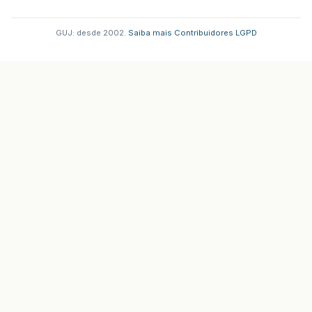
GUJ: desde 2002.
·
Saiba mais
·
Contribuidores
·
LGPD