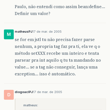
Paulo, não entendi como assim bean:define…
Definir um valor?
matheusPJ
17 de mar. de 2005
M
se for em jstl tu não precisa fazer parse
nenhum, a propria tag faz pra ti, ela ve q o
método setXXX recebe um inteiro e tenta
parsear pra int aquilo q tu ta mandando no
value… se a tag não conseguir, lança uma
exception… isso é automático.
diogoaclPJ
17 de mar. de 2005
D
matheus: