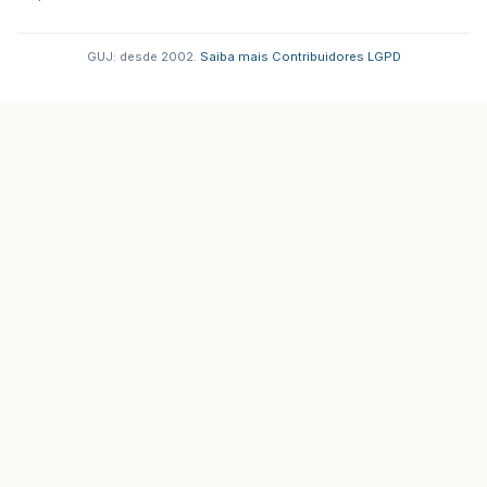
GUJ: desde 2002.
·
Saiba mais
·
Contribuidores
·
LGPD