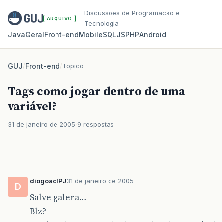
Discussoes de Programacao e
ARQUIVO
Tecnologia
Java
Geral
Front‑end
Mobile
SQL
JS
PHP
Android
GUJ
/
Front-end
/
Topico
Tags como jogar dentro de uma
variável?
31 de janeiro de 2005
9 respostas
diogoaclPJ
31 de janeiro de 2005
D
Salve galera…
Blz?