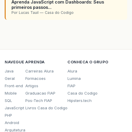
Aprenda JavaScript com Dashboards: Seus
primeiros passos...
Por Lucas Tauil — Casa do Codigo
NAVEGUE
APRENDA
CONHECA O GRUPO
Java
Carreiras Alura
Alura
Geral
Formacoes
Lumina
Front-end
Artigos
FIAP
Mobile
Graduacao FIAP
Casa do Codigo
SQL
Pos-Tech FIAP
Hipsters.tech
JavaScript
Livros Casa do Codigo
PHP
Android
Arquitetura