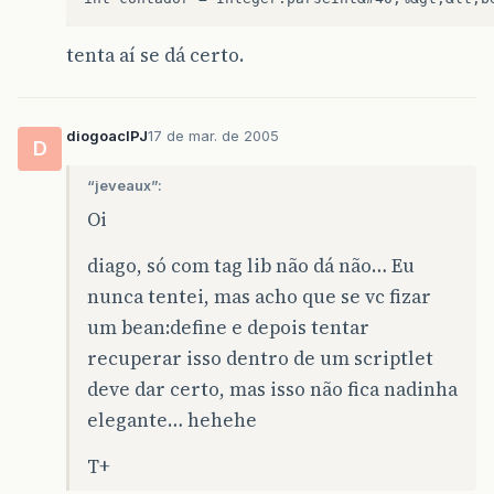
tenta aí se dá certo.
diogoaclPJ
17 de mar. de 2005
D
“jeveaux”:
Oi
diago, só com tag lib não dá não… Eu
nunca tentei, mas acho que se vc fizar
um bean:define e depois tentar
recuperar isso dentro de um scriptlet
deve dar certo, mas isso não fica nadinha
elegante… hehehe
T+