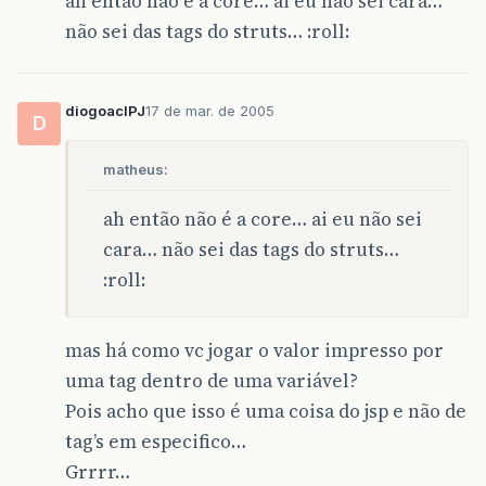
ah então não é a core… ai eu não sei cara…
não sei das tags do struts… :roll:
diogoaclPJ
17 de mar. de 2005
D
matheus:
ah então não é a core… ai eu não sei
cara… não sei das tags do struts…
:roll:
mas há como vc jogar o valor impresso por
uma tag dentro de uma variável?
Pois acho que isso é uma coisa do jsp e não de
tag’s em especifico…
Grrrr…