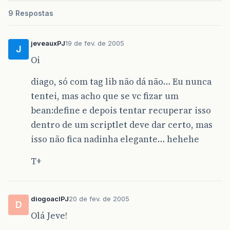
9 Respostas
jeveauxPJ
19 de fev. de 2005
J
Oi
diago, só com tag lib não dá não… Eu nunca
tentei, mas acho que se vc fizar um
bean:define e depois tentar recuperar isso
dentro de um scriptlet deve dar certo, mas
isso não fica nadinha elegante… hehehe
T+
diogoaclPJ
20 de fev. de 2005
D
Olá Jeve!