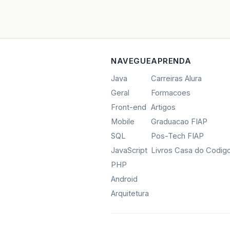
NAVEGUE
APRENDA
Java
Carreiras Alura
Geral
Formacoes
Front-end
Artigos
Mobile
Graduacao FIAP
SQL
Pos-Tech FIAP
JavaScript
Livros Casa do Codig
PHP
Android
Arquitetura