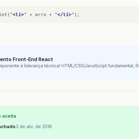
int("
<li>
"
+
erro
+
"
</li>
ento Front-End React
mponente à liderança técnica! HTML/CSS/JavaScript fundamental, 
 aceita
achado
3 de abr. de 2018