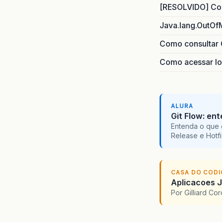
[RESOLVIDO] Com
Java.lang.OutOf
Como consultar 
Como acessar lo
ALURA
Git Flow: en
Entenda o que 
Release e Hotf
CASA DO COD
Aplicacoes 
Por Gilliard C