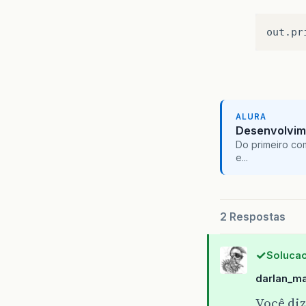
out.pr
ALURA
Desenvolvim
Do primeiro co
e...
2 Respostas
Solucao
darlan_m
Você diz