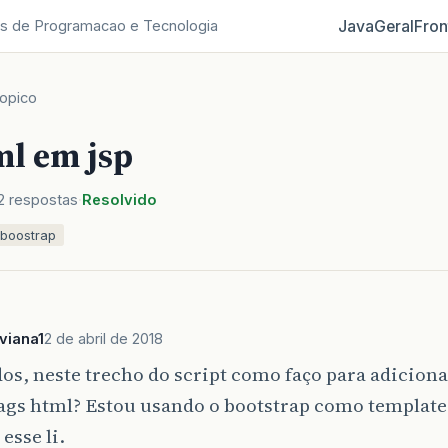
Java
Geral
Fron
s de Programacao e Tecnologia
opico
ml em jsp
2 respostas
Resolvido
boostrap
viana1
2 de abril de 2018
dos, neste trecho do script como faço para adiciona
ags html? Estou usando o bootstrap como template 
 esse li.