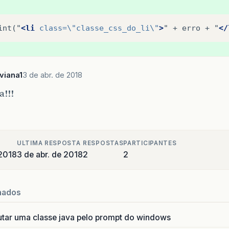
int("
<li
class=
\"classe_css_do_li\"
>
"
+
erro
+
"
</
viana1
3 de abr. de 2018
!!!
ULTIMA RESPOSTA
RESPOSTAS
PARTICIPANTES
 2018
3 de abr. de 2018
2
2
nados
utar uma classe java pelo prompt do windows