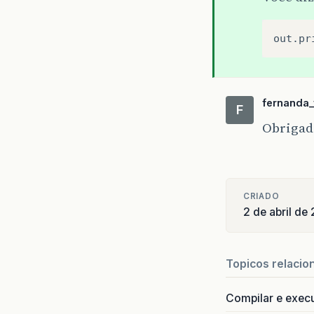
out.pr
fernanda_
F
Obrigada
CRIADO
2 de abril de
Topicos relacio
Compilar e exec