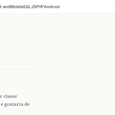
t‑end
Mobile
SQL
JS
PHP
Android
r classe
e gostaria de