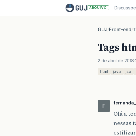
Discussoe
ARQUIVO
GUJ
Front-end
/
/
T
Tags ht
2 de abril de 2018
html
java
jsp
fernanda_
F
Olá a to
nessas t
estilizar