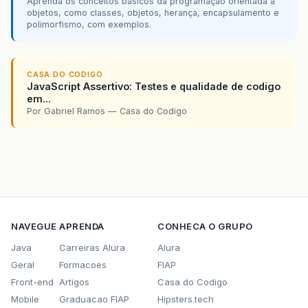
Aprenda os conceitos básicos da programação orientada a
objetos, como classes, objetos, herança, encapsulamento e
polimorfismo, com exemplos.
CASA DO CODIGO
JavaScript Assertivo: Testes e qualidade de codigo
em...
Por Gabriel Ramos — Casa do Codigo
NAVEGUE
APRENDA
CONHECA O GRUPO
Java
Carreiras Alura
Alura
Geral
Formacoes
FIAP
Front-end
Artigos
Casa do Codigo
Mobile
Graduacao FIAP
Hipsters.tech