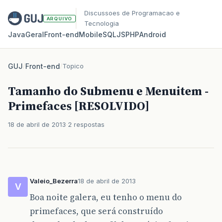
Discussoes de Programacao e
ARQUIVO
Tecnologia
Java
Geral
Front‑end
Mobile
SQL
JS
PHP
Android
GUJ
/
Front-end
/
Topico
Tamanho do Submenu e Menuitem -
Primefaces [RESOLVIDO]
18 de abril de 2013
2 respostas
Valeio_Bezerra
18 de abril de 2013
V
Boa noite galera, eu tenho o menu do
primefaces, que será construído