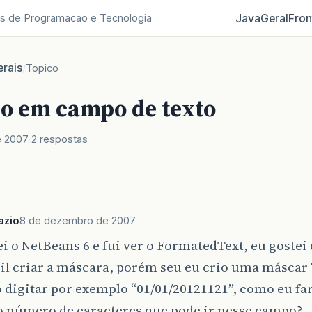
Java
Geral
Fron
s de Programacao e Tecnologia
rais
/
Topico
 em campo de texto
e 2007
2 respostas
azio
8 de dezembro de 2007
ei o NetBeans 6 e fui ver o FormatedText, eu gostei 
il criar a máscara, porém seu eu crio uma máscar 
 digitar por exemplo “01/01/20121121”, como eu far
o número de caracteres que pode ir nesse campo?