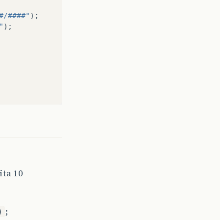
#/####"
);
"
);
ita 10
;
)