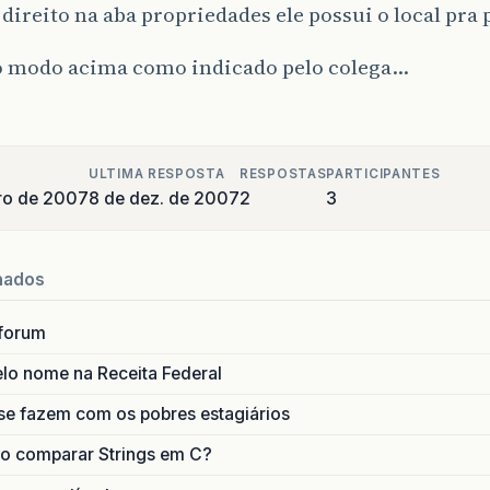
 direito na aba propriedades ele possui o local pr
o modo acima como indicado pelo colega…
ULTIMA RESPOSTA
RESPOSTAS
PARTICIPANTES
ro de 2007
8 de dez. de 2007
2
3
nados
forum
lo nome na Receita Federal
se fazem com os pobres estagiários
o comparar Strings em C?