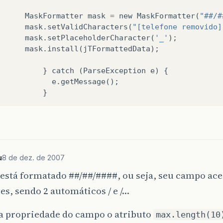
MaskFormatter
mask
=
new
MaskFormatter
(
"##/#
mask
.
setValidCharacters
(
"[telefone removido]
mask
.
setPlaceholderCharacter
(
'_'
);
mask
.
install
(
jTFormattedData
);
}
catch
(
ParseException
e
)
{
e
.
getMessage
();
}
u
8 de dez. de 2007
está formatado ##/##/####, ou seja, seu campo ace
es, sendo 2 automáticos / e /…
na propriedade do campo o atributo
max.length(10