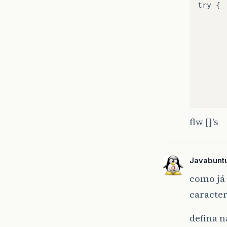
try
{
flw []'s
Javabunt
como já 
caracter
defina 