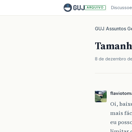
Discussoe
ARQUIVO
GUJ
Assuntos Ge
/
Tamanho
8 de dezembro d
flaviotom
Oi, baix
mais fác
eu posso
limitar 