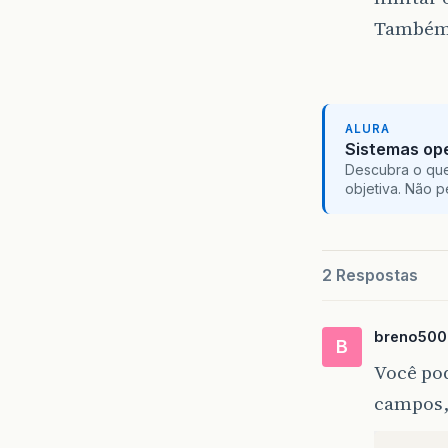
Também v
ALURA
Sistemas ope
Descubra o que
objetiva. Não 
2 Respostas
breno500
B
Você pod
campos,i