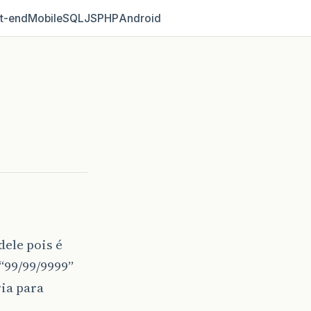
t‑end
Mobile
SQL
JS
PHP
Android
dele pois é
“99/99/9999”
ia para