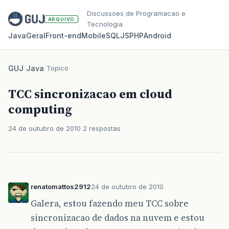
Discussoes de Programacao e
ARQUIVO
Tecnologia
Java
Geral
Front‑end
Mobile
SQL
JS
PHP
Android
GUJ
/
Java
/
Topico
TCC sincronizacao em cloud
computing
24 de outubro de 2010
2 respostas
renatomattos2912
24 de outubro de 2010
Galera, estou fazendo meu TCC sobre
sincronizacao de dados na nuvem e estou