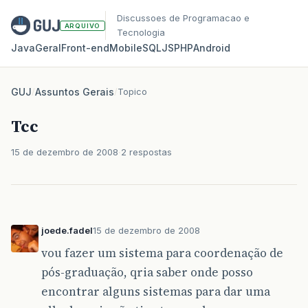
Discussoes de Programacao e
ARQUIVO
Tecnologia
Java
Geral
Front‑end
Mobile
SQL
JS
PHP
Android
GUJ
/
Assuntos Gerais
/
Topico
Tcc
15 de dezembro de 2008
2 respostas
joede.fadel
15 de dezembro de 2008
vou fazer um sistema para coordenação de
pós-graduação, qria saber onde posso
encontrar alguns sistemas para dar uma