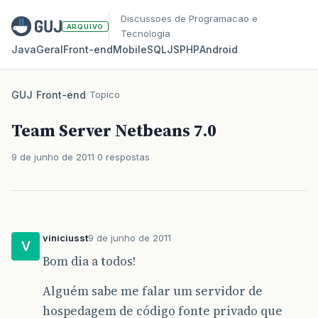
Discussoes de Programacao e
ARQUIVO
Tecnologia
Java
Geral
Front‑end
Mobile
SQL
JS
PHP
Android
GUJ
/
Front-end
/
Topico
Team Server Netbeans 7.0
9 de junho de 2011
0 respostas
viniciusst
9 de junho de 2011
V
Bom dia a todos!
Alguém sabe me falar um servidor de
hospedagem de código fonte privado que