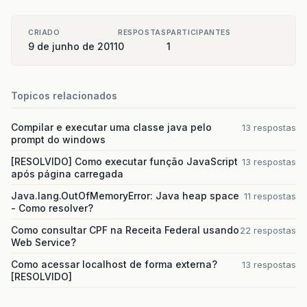
CRIADO
RESPOSTAS
PARTICIPANTES
9 de junho de 2011
0
1
Topicos relacionados
Compilar e executar uma classe java pelo
13 respostas
prompt do windows
[RESOLVIDO] Como executar função JavaScript
13 respostas
após página carregada
Java.lang.OutOfMemoryError: Java heap space
11 respostas
- Como resolver?
Como consultar CPF na Receita Federal usando
22 respostas
Web Service?
Como acessar localhost de forma externa?
13 respostas
[RESOLVIDO]