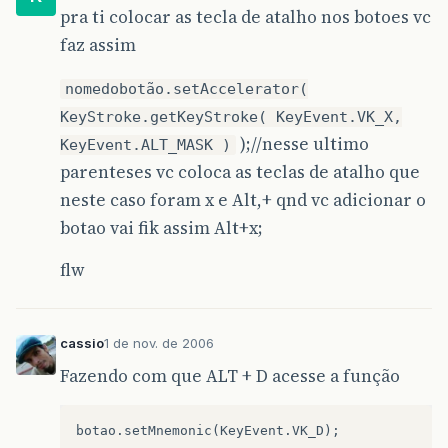
pra ti colocar as tecla de atalho nos botoes vc
faz assim
nomedobotão.setAccelerator(
KeyStroke.getKeyStroke( KeyEvent.VK_X,
);//nesse ultimo
KeyEvent.ALT_MASK )
parenteses vc coloca as teclas de atalho que
neste caso foram x e Alt,+ qnd vc adicionar o
botao vai fik assim Alt+x;
flw
cassio
1 de nov. de 2006
Fazendo com que ALT + D acesse a função