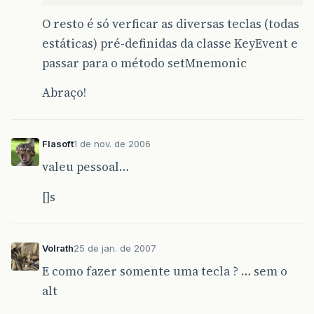
O resto é só verficar as diversas teclas (todas
estáticas) pré-definidas da classe KeyEvent e
passar para o método setMnemonic
Abraço!
Flasoft
1 de nov. de 2006
valeu pessoal…
[]s
Volrath
25 de jan. de 2007
E como fazer somente uma tecla ? … sem o
alt