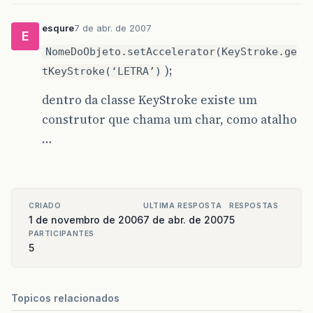
esqure
7 de abr. de 2007
E
NomeDoObjeto.setAccelerator(KeyStroke.ge
);
tKeyStroke(‘LETRA’)
dentro da classe KeyStroke existe um
construtor que chama um char, como atalho
…
CRIADO
ULTIMA RESPOSTA
RESPOSTAS
1 de novembro de 2006
7 de abr. de 2007
5
PARTICIPANTES
5
Topicos relacionados