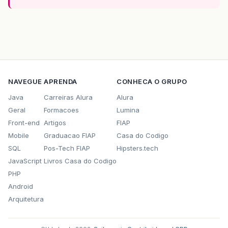
NAVEGUE
APRENDA
CONHECA O GRUPO
Java
Carreiras Alura
Alura
Geral
Formacoes
Lumina
Front-end
Artigos
FIAP
Mobile
Graduacao FIAP
Casa do Codigo
SQL
Pos-Tech FIAP
Hipsters.tech
JavaScript
Livros Casa do Codigo
PHP
Android
Arquitetura