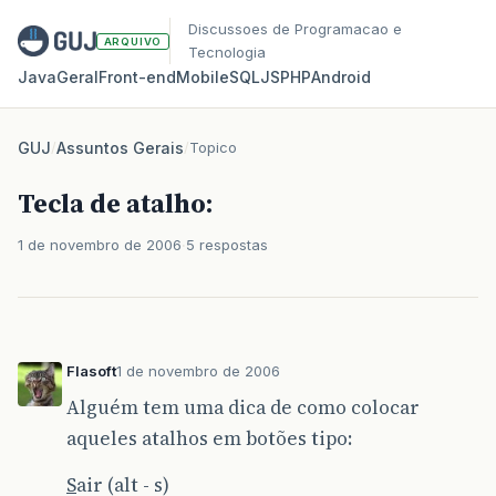
Discussoes de Programacao e
ARQUIVO
Tecnologia
Java
Geral
Front‑end
Mobile
SQL
JS
PHP
Android
GUJ
/
Assuntos Gerais
/
Topico
Tecla de atalho:
1 de novembro de 2006
5 respostas
Flasoft
1 de novembro de 2006
Alguém tem uma dica de como colocar
aqueles atalhos em botões tipo:
S
air (alt - s)