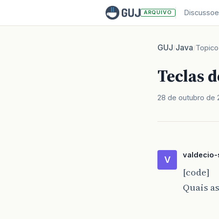
Discussoe
ARQUIVO
GUJ
Java
/
/
Topico
Teclas d
28 de outubro de 
valdecio-
V
[code]
Quais as