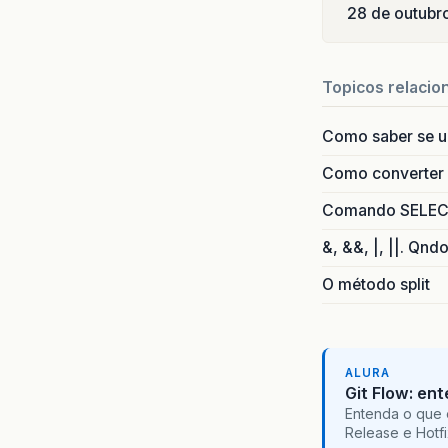
28 de outubr
Topicos relacio
Como saber se 
Como converter i
Comando SELECT 
&, &&, |, ||. Qnd
O método split
ALURA
Git Flow: en
Entenda o que 
Release e Hotf