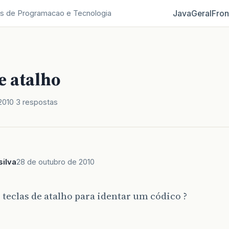
Java
Geral
Fron
s de Programacao e Tecnologia
e atalho
2010
3 respostas
silva
28 de outubro de 2010
 teclas de atalho para identar um códico ?