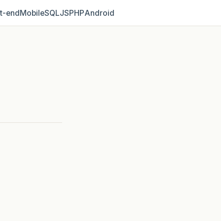
t‑end
Mobile
SQL
JS
PHP
Android