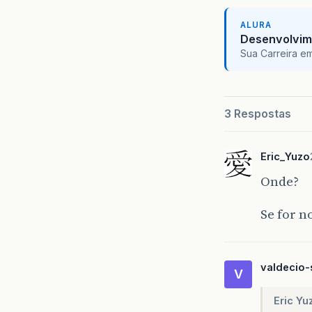
ALURA
Desenvolvim
Sua Carreira e
3 Respostas
Eric_Yuzo
Onde?
Se for no
valdecio-
V
Eric Yu