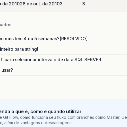
o de 2010
28 de out. de 2010
3
3
nados
um mes tem 4 ou 5 semanas?[RESOLVIDO]
nteiro para string!
para selecionar intervalo de data SQL SERVER
o usar?
tenda o que é, como e quando utilizar
é Git Flow, como funciona seu fluxo com branches como Master, De
ix, além de vantagens e desvantagens.