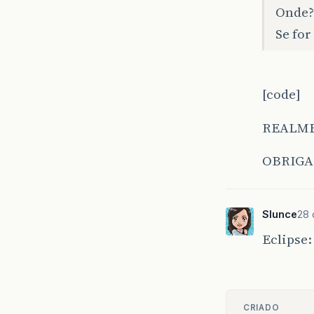
Onde?
Se for
[code]
REALME
OBRIG
Slunce
28 
Eclipse: 
CRIADO