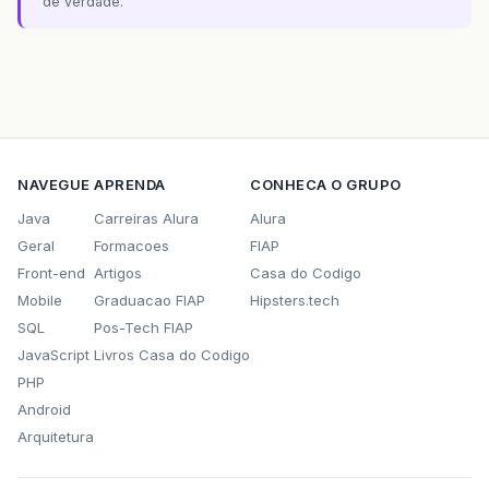
de verdade.
NAVEGUE
APRENDA
CONHECA O GRUPO
Java
Carreiras Alura
Alura
Geral
Formacoes
FIAP
Front-end
Artigos
Casa do Codigo
Mobile
Graduacao FIAP
Hipsters.tech
SQL
Pos-Tech FIAP
JavaScript
Livros Casa do Codigo
PHP
Android
Arquitetura