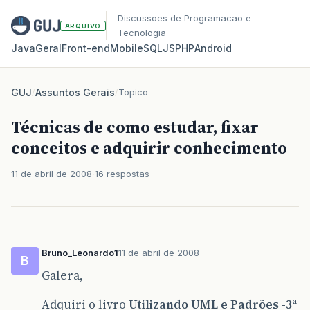
Discussoes de Programacao e
ARQUIVO
Tecnologia
Java
Geral
Front‑end
Mobile
SQL
JS
PHP
Android
GUJ
/
Assuntos Gerais
/
Topico
Técnicas de como estudar, fixar
conceitos e adquirir conhecimento
11 de abril de 2008
16 respostas
Bruno_Leonardo1
11 de abril de 2008
B
Galera,
Adquiri o livro
Utilizando UML e Padrões -3ª