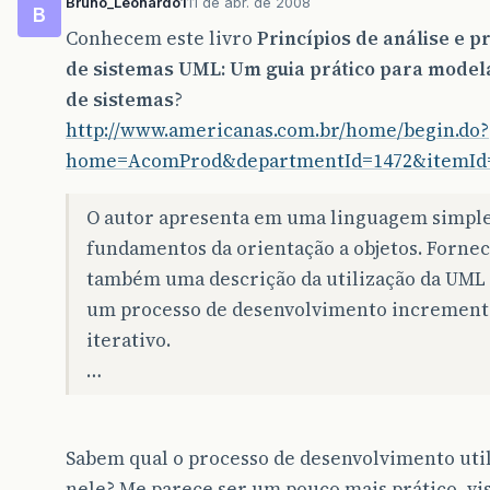
Bruno_Leonardo1
11 de abr. de 2008
B
Conhecem este livro
Princípios de análise e p
de sistemas UML: Um guia prático para mode
de sistemas
?
http://www.americanas.com.br/home/begin.do?
home=AcomProd&departmentId=1472&itemId
O autor apresenta em uma linguagem simple
fundamentos da orientação a objetos. Forne
também uma descrição da utilização da UML
um processo de desenvolvimento increment
iterativo.
…
Sabem qual o processo de desenvolvimento uti
nele? Me parece ser um pouco mais prático, vi