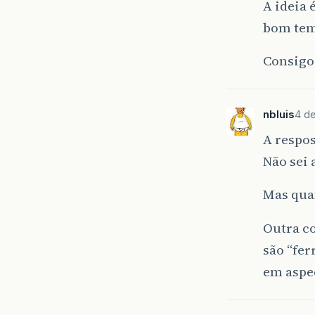
A ideia 
bom temp
Consigo 
nbluis
4 de
A respos
Não sei 
Mas qua
Outra co
são “fer
em aspec