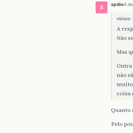
spdio
4 de
S
nbluis:
A resp
Não se
Mas q
Outra 
não sã
muito
coisa 
Quanto 
Pelo po