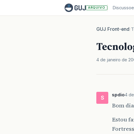
Discussoe
ARQUIVO
GUJ
Front-end
/
/
T
Tecnolog
4 de janeiro de 2
spdio
4 de
S
Bom dia
Estou f
Fortress