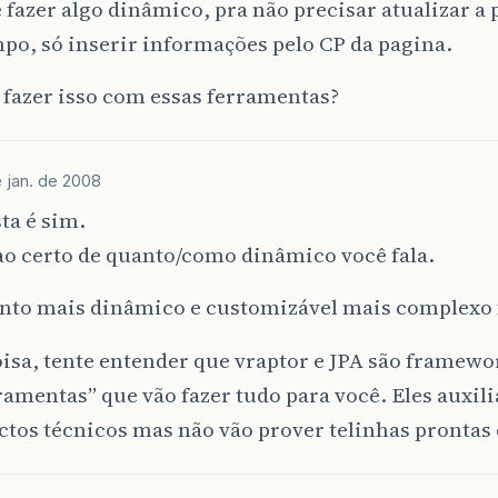
é fazer algo dinâmico, pra não precisar atualizar a
o, só inserir informações pelo CP da pagina.
fazer isso com essas ferramentas?
 jan. de 2008
ta é sim.
ao certo de quanto/como dinâmico você fala.
nto mais dinâmico e customizável mais complexo f
isa, tente entender que vraptor e JPA são framewo
ramentas” que vão fazer tudo para você. Eles auxil
tos técnicos mas não vão prover telinhas prontas e 