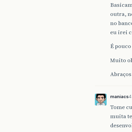
Basicam
outra, n
no banco
eu irei 
É pouco
Muito ob
Abraços
maniacs
4
Tome cu
muita te
desenvo