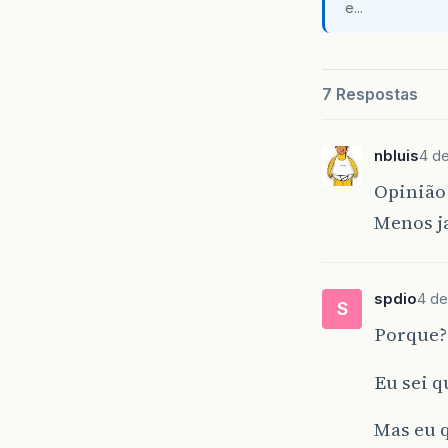
e...
7 Respostas
nbluis
4 de
Opinião 
Menos j
spdio
4 de
S
Porque?
Eu sei q
Mas eu 