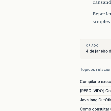
causand
Experien
simples 
CRIADO
4 de janeiro
Topicos relacio
Compilar e exec
[RESOLVIDO] Com
Java.lang.OutOf
Como consultar 