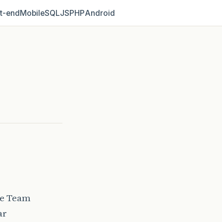
t‑end
Mobile
SQL
JS
PHP
Android
de Team
ar