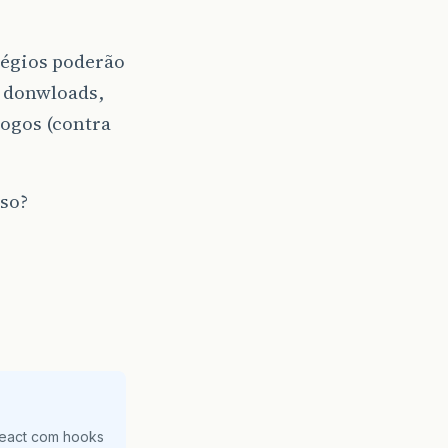
légios poderão
a donwloads,
jogos (contra
sso?
React com hooks