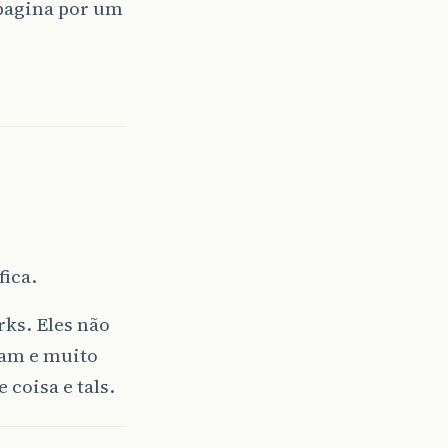
 pagina por um
ica.
rks. Eles não
iam e muito
coisa e tals.