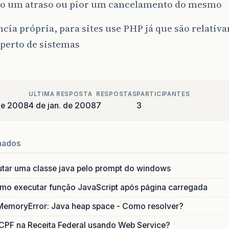
o um atraso ou pior um cancelamento do mesmo
cia própria, para sites use PHP já que são relativ
perto de sistemas
ULTIMA RESPOSTA
RESPOSTAS
PARTICIPANTES
 de 2008
4 de jan. de 2008
7
3
nados
utar uma classe java pelo prompt do windows
o executar função JavaScript após página carregada
MemoryError: Java heap space - Como resolver?
CPF na Receita Federal usando Web Service?