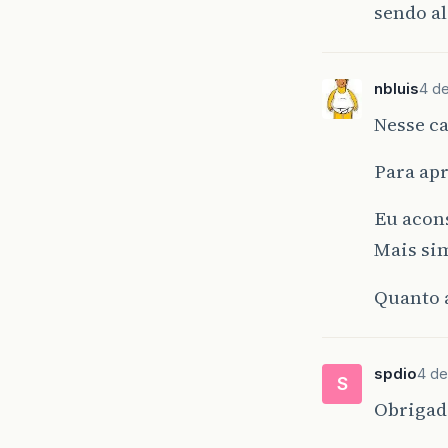
sendo al
nbluis
4 de
Nesse ca
Para ap
Eu acon
Mais sim
Quanto a
spdio
4 de
S
Obrigado