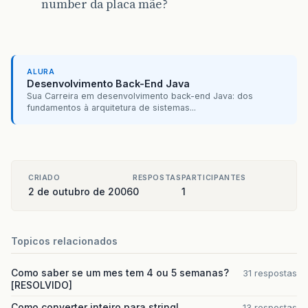
number da placa mãe?
ALURA
Desenvolvimento Back-End Java
Sua Carreira em desenvolvimento back-end Java: dos
fundamentos à arquitetura de sistemas...
CRIADO
RESPOSTAS
PARTICIPANTES
2 de outubro de 2006
0
1
Topicos relacionados
Como saber se um mes tem 4 ou 5 semanas?
31 respostas
[RESOLVIDO]
Como converter inteiro para string!
13 respostas