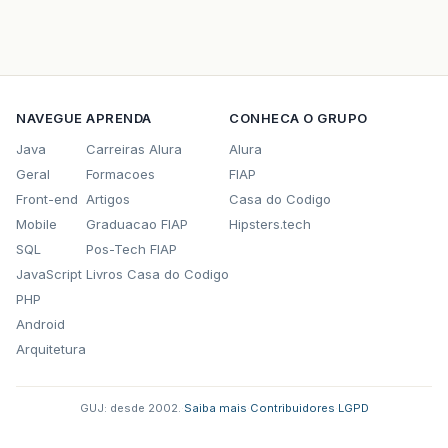
NAVEGUE
APRENDA
CONHECA O GRUPO
Java
Carreiras Alura
Alura
Geral
Formacoes
FIAP
Front-end
Artigos
Casa do Codigo
Mobile
Graduacao FIAP
Hipsters.tech
SQL
Pos-Tech FIAP
JavaScript
Livros Casa do Codigo
PHP
Android
Arquitetura
GUJ: desde 2002.
·
Saiba mais
·
Contribuidores
·
LGPD