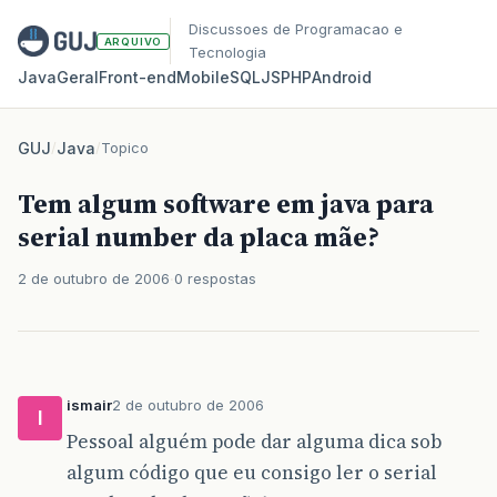
Discussoes de Programacao e
ARQUIVO
Tecnologia
Java
Geral
Front‑end
Mobile
SQL
JS
PHP
Android
GUJ
/
Java
/
Topico
Tem algum software em java para
serial number da placa mãe?
2 de outubro de 2006
0 respostas
ismair
2 de outubro de 2006
I
Pessoal alguém pode dar alguma dica sob
algum código que eu consigo ler o serial