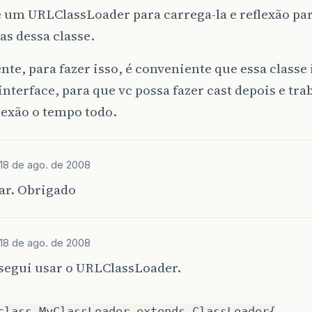
 um URLClassLoader para carrega-la e reflexão par
as dessa classe.
te, para fazer isso, é conveniente que essa class
nterface, para que vc possa fazer cast depois e tr
lexão o tempo todo.
18 de ago. de 2008
ar. Obrigado
18 de ago. de 2008
segui usar o URLClassLoader.
class MyClassLoader extends ClassLoader{