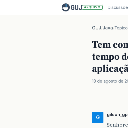
Discussoe
ARQUIVO
GUJ
Java
/
/
Topico
Tem com
tempo d
aplicaç
18 de agosto de 
gilson_gp
G
Senhore