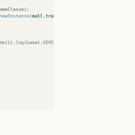
omeClasse
);
newInstance
(
null
,
true
);
me
()).
log
(
Level
.
SEVERE
,
null
,
ex
);