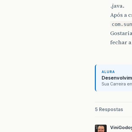
.java.
Após a c
com.su
Gostaria
fechar a
ALURA
Desenvolvim
Sua Carreira e
5 Respostas
ViniGodo