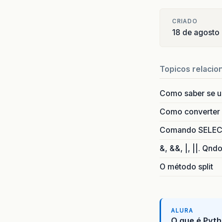
CRIADO
18 de agosto
Topicos relacio
Como saber se 
Como converter i
Comando SELECT 
&, &&, |, ||. Qnd
O método split
ALURA
O que é Pyth