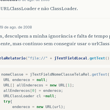
 URLClassLoader e não ClassLoader.
19 de ago. de 2008
s, desculpem a minha ignorância e falta de tempo
ente, mas continuo sem conseguir usar o urlClas
elaRelatorio
(
"file://"
+
jTextFieldLocal
.
getText
()
nomeClasse
=
jTextFieldNomeClasseTelaRel
.
getText
(
URL
endereco
=
null
;
URL
[]
allEnderecos
=
new
URL
[
1
]
;
allEnderecos
[
0
]
=
endereco
;
URLClassLoader
cl
=
null
;
try
{
endereco
=
new
URL
(
url
);