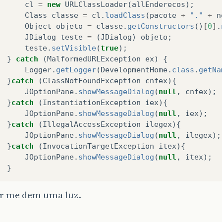
cl
=
new
URLClassLoader
(
allEnderecos
);
Class
classe
=
cl
.
loadClass
(
pacote
+
"."
+
n
Object
objeto
=
classe
.
getConstructors
()
[
0
]
.
JDialog
teste
=
(
JDialog
)
objeto
;
teste
.
setVisible
(
true
);
}
catch
(
MalformedURLException
ex
)
{
Logger
.
getLogger
(
DevelopmentHome
.
class
.
getNa
}
catch
(
ClassNotFoundException
cnfex
){
JOptionPane
.
showMessageDialog
(
null
,
cnfex
);
}
catch
(
InstantiationException
iex
){
JOptionPane
.
showMessageDialog
(
null
,
iex
);
}
catch
(
IllegalAccessException
ilegex
){
JOptionPane
.
showMessageDialog
(
null
,
ilegex
);
}
catch
(
InvocationTargetException
itex
){
JOptionPane
.
showMessageDialog
(
null
,
itex
);
}
or me dem uma luz.