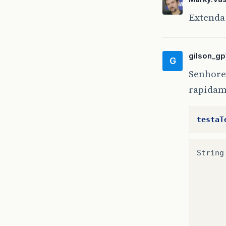
Extenda
gilson_gp
G
Senhore
rapidam
testaT
String