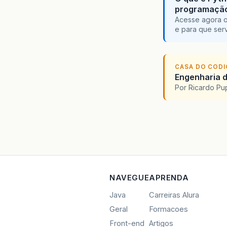
programaçã
Acesse agora o
e para que serv
CASA DO COD
Engenharia d
Por Ricardo P
NAVEGUE
APRENDA
Java
Carreiras Alura
Geral
Formacoes
Front-end
Artigos