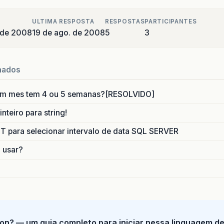
ULTIMA RESPOSTA
RESPOSTAS
PARTICIPANTES
 de 2008
19 de ago. de 2008
5
3
nados
um mes tem 4 ou 5 semanas?[RESOLVIDO]
nteiro para string!
para selecionar intervalo de data SQL SERVER
o usar?
on? — um guia completo para iniciar nessa linguagem d