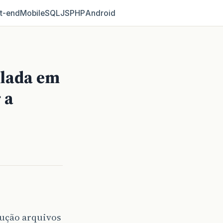
t‑end
Mobile
SQL
JS
PHP
Android
ilada em
 a
ução arquivos