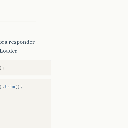
 pra responder
sLoader
);
).
trim
();