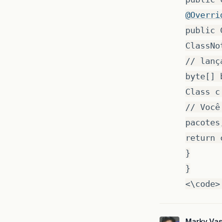
@Overri
public 
ClassNo
// lanç
byte[] 
Class c
// Você
pacotes
return 
}
}
<\code>
Marky.Va