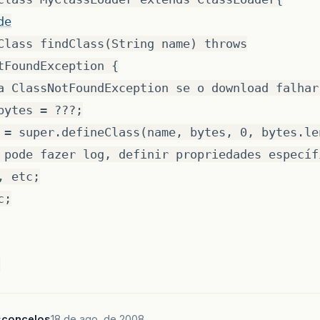
de
Class findClass(String name) throws
tFoundException {
a ClassNotFoundException se o download falhar
bytes = ???;
 = super.defineClass(name, bytes, 0, bytes.le
 pode fazer log, definir propriedades específ
, etc;
c;
sconcelos
18 de ago. de 2008