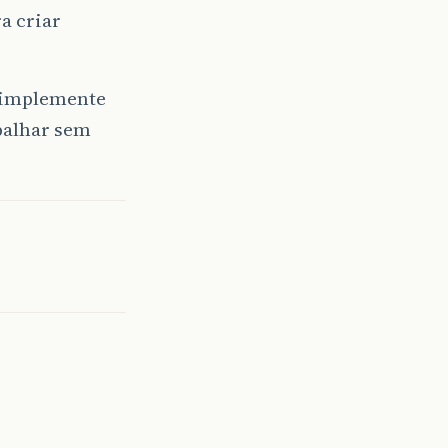
a criar
e implemente
abalhar sem