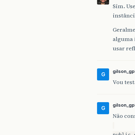
Sim. Use
instânci
Geralmen
alguma i
usar ref
gilson_gp
G
Vou test
gilson_gp
G
Não con
public 