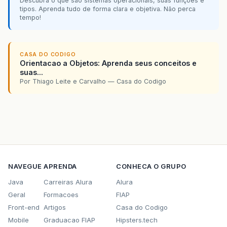
Descubra o que são sistemas operacionais, suas funções e
tipos. Aprenda tudo de forma clara e objetiva. Não perca
tempo!
CASA DO CODIGO
Orientacao a Objetos: Aprenda seus conceitos e
suas...
Por Thiago Leite e Carvalho — Casa do Codigo
NAVEGUE
APRENDA
CONHECA O GRUPO
Java
Carreiras Alura
Alura
Geral
Formacoes
FIAP
Front-end
Artigos
Casa do Codigo
Mobile
Graduacao FIAP
Hipsters.tech