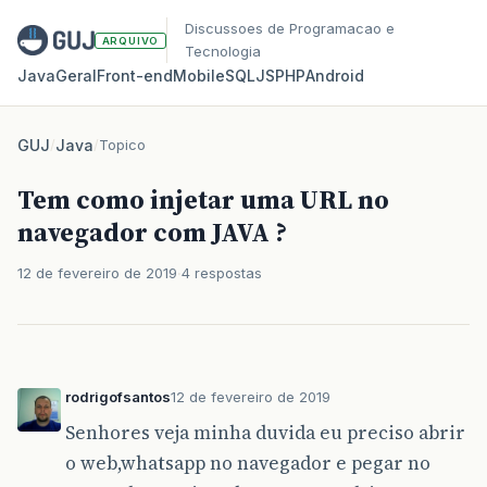
Discussoes de Programacao e
ARQUIVO
Tecnologia
Java
Geral
Front‑end
Mobile
SQL
JS
PHP
Android
GUJ
/
Java
/
Topico
Tem como injetar uma URL no
navegador com JAVA ?
12 de fevereiro de 2019
4 respostas
rodrigofsantos
12 de fevereiro de 2019
Senhores veja minha duvida eu preciso abrir
o web,whatsapp no navegador e pegar no