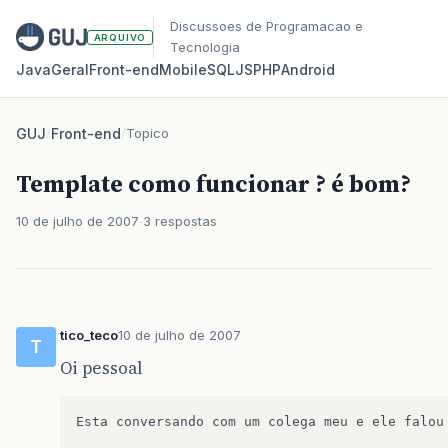
Discussoes de Programacao e
ARQUIVO
Tecnologia
Java
Geral
Front‑end
Mobile
SQL
JS
PHP
Android
GUJ
/
Front-end
/
Topico
Template como funcionar ? é bom?
10 de julho de 2007
3 respostas
tico_teco
10 de julho de 2007
T
Oi pessoal
Esta conversando com um colega meu e ele falou