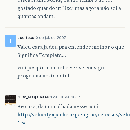
esses frameworks, eu me lembro de ter
gostado quando utilizei mas agora não sei a
quantas andam.
tico_teco
10 de jul. de 2007
T
Valeu cara ja deu pra entender melhor o que
Significa Template…
vou pesquisa na net e ver se consigo
programa neste deful.
Guto_Magalhaes
11 de jul. de 2007
Ae cara, da uma olhada nesse aqui
http://velocity.apache.org/engine/releases/velo
1.5/