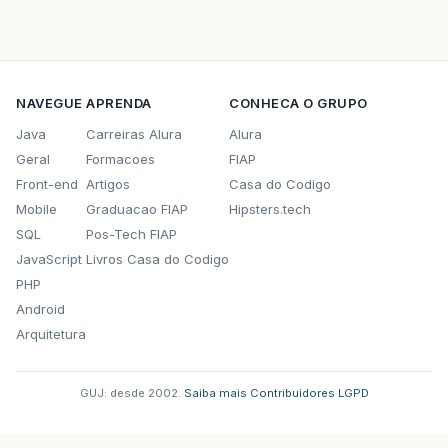
NAVEGUE
APRENDA
CONHECA O GRUPO
Java
Carreiras Alura
Alura
Geral
Formacoes
FIAP
Front-end
Artigos
Casa do Codigo
Mobile
Graduacao FIAP
Hipsters.tech
SQL
Pos-Tech FIAP
JavaScript
Livros Casa do Codigo
PHP
Android
Arquitetura
GUJ: desde 2002.
·
Saiba mais
·
Contribuidores
·
LGPD