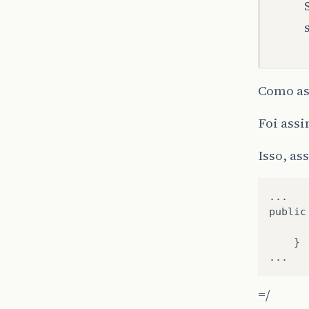
Como as
Foi assi
Isso, a
...

public
		this.totalServicos = totalSer
	}

=/