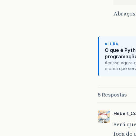
Abraços
ALURA
O que é Pyth
programaçã
Acesse agora o
e para que serv
5 Respostas
Hebert_C
Será que
fora do 