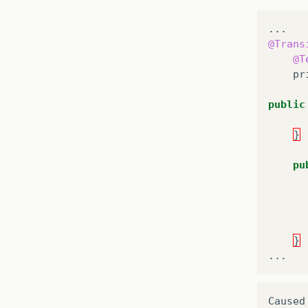
...
@Trans
@T
pr
public
}
pu
}
...