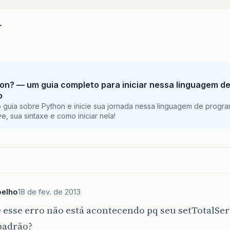
.
on? — um guia completo para iniciar nessa linguagem d
o
 guia sobre Python e inicie sua jornada nessa linguagem de progr
e, sua sintaxe e como iniciar nela!
oelho
18 de fev. de 2013
 esse erro não está acontecendo pq seu setTotalSer
padrão?