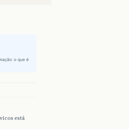
e
amação: o que é
vicos está