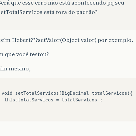
Será que esse erro não está acontecendo pq seu
setTotalServicos está fora do padrão?
sim Hebert???setValor(Object valor) por exemplo.
m que você testou?
ssim mesmo,
 void setTotalServicos(BigDecimal totalServicos){

vicos ;
