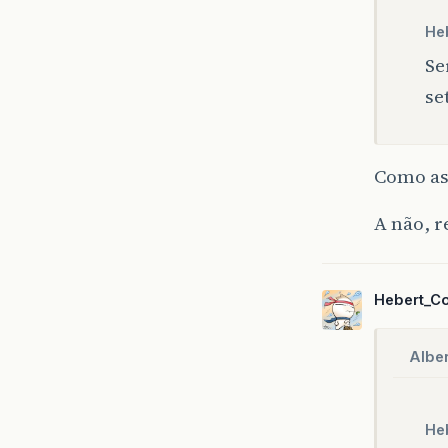
He
Se
se
Como as
A não, r
Hebert_C
Alber
He