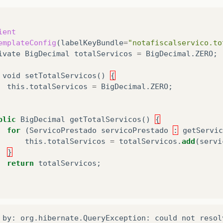
ient
emplateConfig
(
labelKeyBundle
=
"notafiscalservico.to
ivate
BigDecimal
totalServicos
=
BigDecimal
.
ZERO
;
void
setTotalServicos
()
{
this
.
totalServicos
=
BigDecimal
.
ZERO
;
blic
BigDecimal
getTotalServicos
()
{
for
(
ServicoPrestado
servicoPrestado
:
getServic
this
.
totalServicos
=
totalServicos
.
add
(
servi
}
return
totalServicos
;