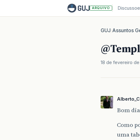
Discussoe
ARQUIVO
GUJ
Assuntos Ge
/
@Templ
18 de fevereiro de
Alberto_C
Bom dia
Como po
uma tabe