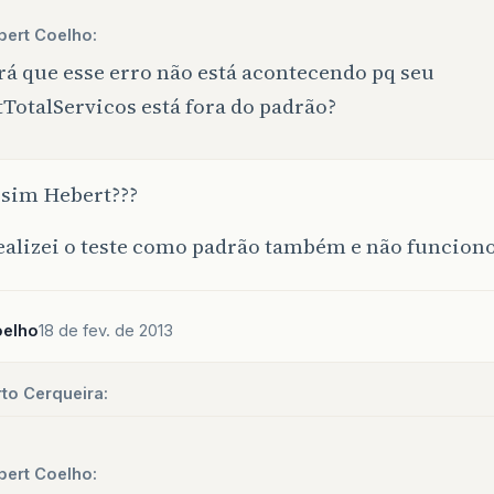
bert Coelho:
rá que esse erro não está acontecendo pq seu
tTotalServicos está fora do padrão?
sim Hebert???
ealizei o teste como padrão também e não funciono
oelho
18 de fev. de 2013
to Cerqueira:
bert Coelho: