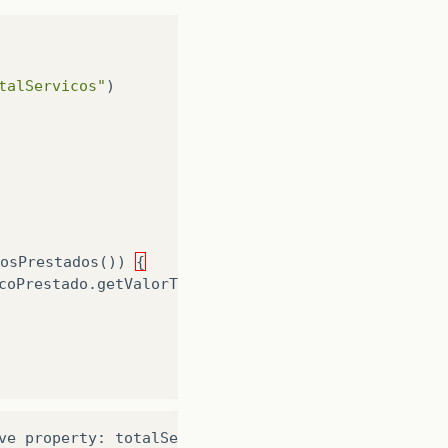
talServicos"
)
osPrestados
())
{
coPrestado
.
getValorTotal
());