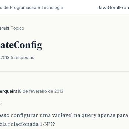
Java
Geral
Fron
s de Programacao e Tecnologia
rais
/
Topico
ateConfig
 2013
5 respostas
erqueira
18 de fevereiro de 2013
,
sso configurar uma variável na query apenas para
la relacionada 1-N???