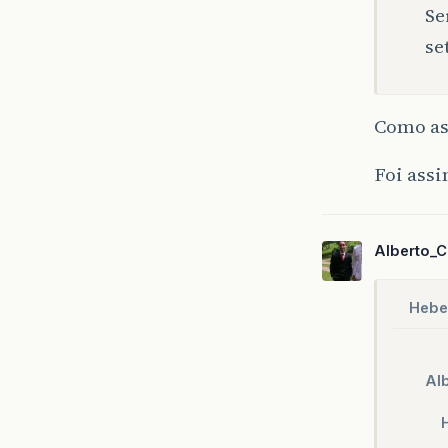
Se
se
Como as
Foi assi
Alberto_C
Hebe
Alb