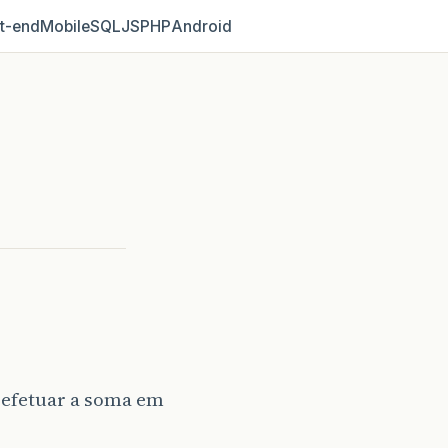
t‑end
Mobile
SQL
JS
PHP
Android
 efetuar a soma em