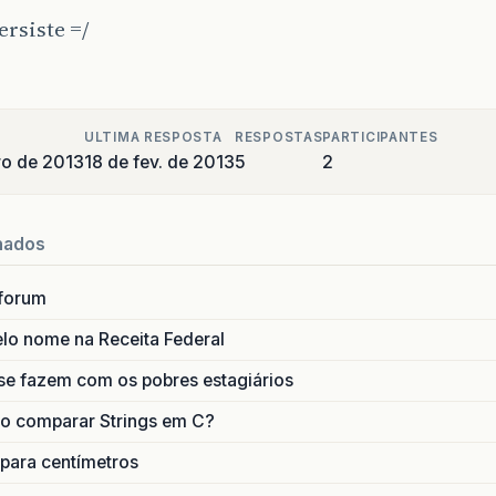
ersiste =/
ULTIMA RESPOSTA
RESPOSTAS
PARTICIPANTES
ro de 2013
18 de fev. de 2013
5
2
nados
forum
lo nome na Receita Federal
se fazem com os pobres estagiários
o comparar Strings em C?
 para centímetros