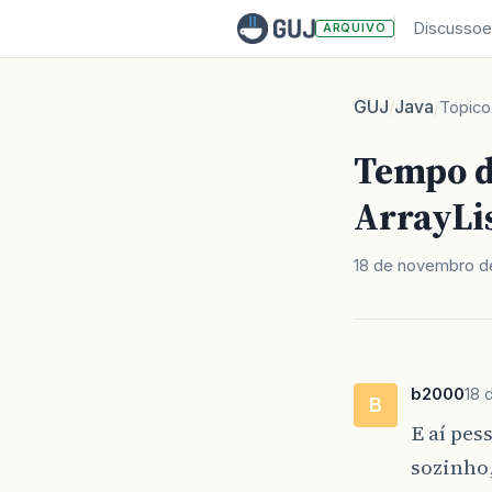
Discussoe
ARQUIVO
GUJ
Java
/
/
Topico
Tempo d
ArrayLi
18 de novembro d
b2000
18 
B
E aí pes
sozinho,