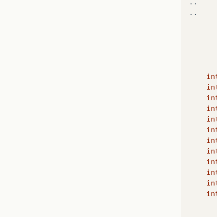
..
..
in
in
in
in
in
in
in
in
in
in
in
in