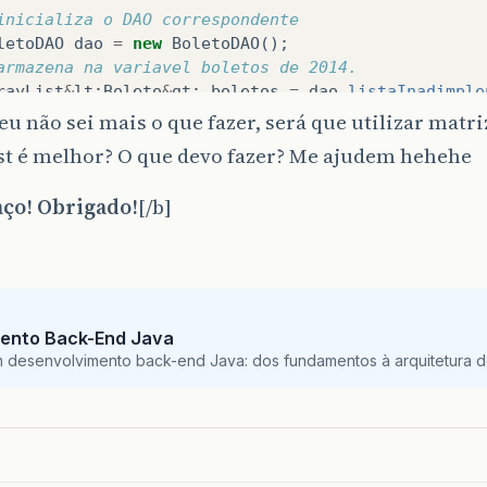
inicializa o DAO correspondente
//finaliza o PreparedStatement
letoDAO
dao
=
new
BoletoDAO
();
ps
.
close
();
armazena na variavel boletos de 2014.
//finaliza o ResultSet
rayList
&
lt
;
Boleto
&
gt
;
boletos
=
dao
.
listaInadimple
rs
.
close
();
u não sei mais o que fazer, será que utilizar matri
ring
chaveAnterior
=
""
;
//retorna a LIST para quem chamar a funcao "inad
st é melhor? O que devo fazer? Me ajudem hehehe
return
boletos
;
r
(
Boleto
bol
:
boletos
){
ço! Obrigado!
[/b]
}
catch
(
SQLException
e
){
String
chaveFor
=
bol
.
getNuInscProf
()
+
"-
throw
new
RuntimeException
(
e
);
}
//se a chaveAnterior for diferente da ch
if
(
!
chaveAnterior
.
equals
(
chaveFor
)){
}
ento Back-End Java
//cria variáveis para controlar o ti
m desenvolvimento back-end Java: dos fundamentos à arquitetura de
boolean
enf
=
false
;
boolean
tec
=
false
;
boolean
aux
=
false
;
//verifica se a categoria é 01 (enfe
if
(
bol
.
getCdCategoria
().
equals
(
"01"
)