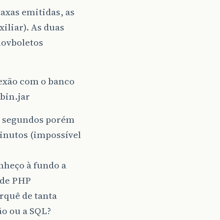
axas emitidas, as
iliar). As duas
movboletos
nexão com o banco
bin.jar
10 segundos porém
minutos (impossível
nheço à fundo a
 de PHP
orquê de tanta
o ou a SQL?