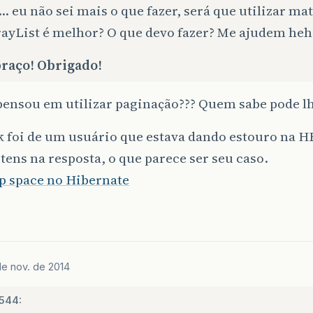
int
cdTaxa
=
b
.
getCdTax
 eu não sei mais o que fazer, será que utilizar mat
int
nuParcela
=
b
.
getNuPar
rayList é melhor? O que devo fazer? Me ajudem he
String
cdStatusP
=
b
.
getCdSta
raço! Obrigado!
if
(
cdTaxa
==
0
&&
nuParcela
==
0
//cria variável para control
boolean
todasParcelasPagas
=
 pensou em utilizar paginação??? Quem sabe pode l
//cria novo array que será v
ArrayList
&
lt
;
Boleto
&
gt
;
varr
k foi de um usuário que estava dando estouro na H
varreBoletos
=
b
.
getChavesIg
//para cada boleto dentro de
tens na resposta, o que parece ser seu caso.
for
(
Boleto
outrosBoletos
:
v
p space no Hibernate
//verifica se algum tem 
if
(
outrosBoletos
.
getCdSt
todasParcelasPagas
=
}
}
//se todas parcelas foram pa
de nov. de 2014
if
(
todasParcelasPagas
){
if
(
enf
)
++
enfPago
;
544:
if
(
tec
)
++
tecPago
;