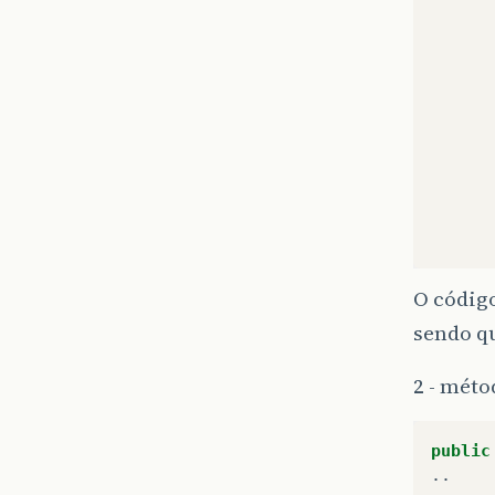
O códig
sendo q
2 - méto
public
..