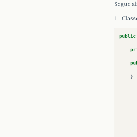
Segue ab
1 - Clas
public
pr
pu
}