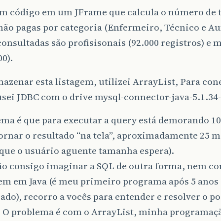
m código em um JFrame que calcula o número de t
não pagas por categoria (Enfermeiro, Técnico e Aux
consultadas são profisisonais (92.000 registros) e 
00).
azenar esta listagem, utilizei ArrayList, Para co
sei JDBC com o drive mysql-connector-java-5.1.34-
ema é que para executar a query está demorando 
ornar o resultado “na tela”, aproximadamente 25 
 que o usuário aguente tamanha espera).
o consigo imaginar a SQL de outra forma, nem co
em em Java (é meu primeiro programa após 5 anos
ado), recorro a vocês para entender e resolver o p
 O problema é com o ArrayList, minha programaçã