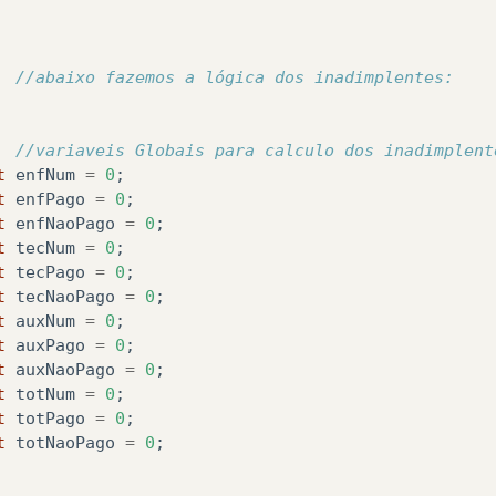
//cria uma List que ira armazenar os profissiona
ArrayList
&
lt
;
Boleto
&
gt
;
boletos
=
new
ArrayList
&
//abaixo fazemos a lógica dos inadimplentes:
//enquanto houver registros, faca:              
while
(
rs
.
next
()){
//variaveis Globais para calculo dos inadimplent
t
enfNum
=
0
;
Boleto
boleto
=
new
Boleto
();
t
enfPago
=
0
;
t
enfNaoPago
=
0
;
boleto
.
setChave
(
rs
.
getString
(
"NU
t
tecNum
=
0
;
boleto
.
setNuInscProf
(
rs
.
getString
(
"NUINSCPRO
t
tecPago
=
0
;
boleto
.
setCdCategoria
(
rs
.
getString
(
"CDCATEGO
t
tecNaoPago
=
0
;
boleto
.
setCdTipo
(
rs
.
getString
(
"CDTIPO"
));
t
auxNum
=
0
;
boleto
.
setCdTaxa
(
rs
.
getInt
(
"CDTAXA"
));
t
auxPago
=
0
;
boleto
.
setNuParcela
(
rs
.
getInt
(
"N
t
auxNaoPago
=
0
;
boleto
.
setCdStatusP
(
rs
.
getString
t
totNum
=
0
;
t
totPago
=
0
;
//adicione este boleto encontrado na lista d
t
totNaoPago
=
0
;
boletos
.
add
(
boleto
);
}