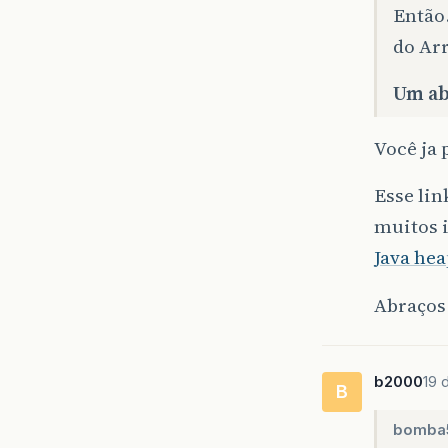
Então…
do Ar
Um ab
Você ja
Esse lin
muitos i
Java hea
Abraços
b2000
19 
B
bomba