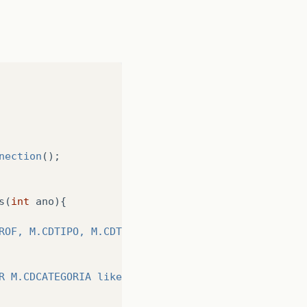
nection
();
s
(
int
ano
){
ROF, M.CDTIPO, M.CDTAXA, M.NUPARCELA, M.CDSTATUSP 
R M.CDCATEGORIA like '03' OR M.CDCATEGORIA like '0