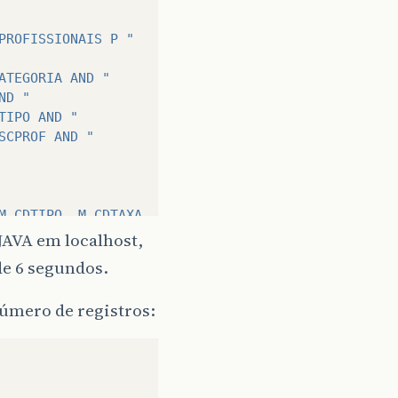
PROFISSIONAIS P "
ATEGORIA AND "
ND "
TIPO AND "
SCPROF AND "
M.CDTIPO, M.CDTAXA, M.NUPARCELA ASC"
;
JAVA em localhost,
e 6 segundos.
número de registros:
atement
(
sql
);