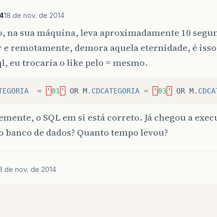
enf
=
true
;
++
enfNum
;
4
18 de nov. de 2014
}
o, na sua máquina, leva aproximadamente 10 segu
//verifica se a categoria é 03 (técn
r e remotamente, demora aquela eternidade, é isso
if
(
bol
.
getCdCategoria
().
equals
(
"03"
)
tec
=
true
;
ql, eu trocaria o like pelo = mesmo.
++
tecNum
;
}
//verifica se a categoria é 04 (auxi
TEGORIA
=
'
01
'
OR
M
.
CDCATEGORIA
=
'
03
'
OR
M
.
CDCA
if
(
bol
.
getCdCategoria
().
equals
(
"04"
)
aux
=
true
;
mente, o SQL em si está correto. Já chegou a exec
++
auxNum
;
no banco de dados? Quanto tempo levou?
}
ArrayList
&
lt
;
Boleto
&
gt
;
boletosChave
boletosChave
=
bol
.
getChavesIguais
(
c
8 de nov. de 2014
for
(
Boleto
b
:
boletosChave
){
//variaveis de registro para os 