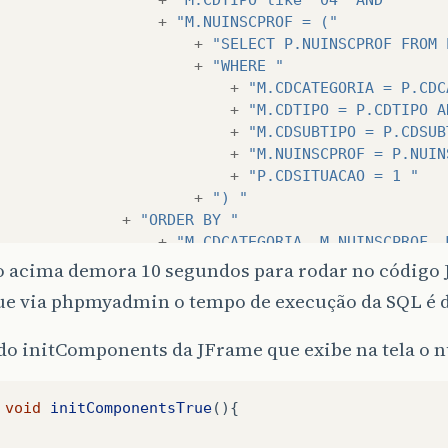
+
"M.NUINSCPROF = ("
+
"SELECT P.NUINSCPROF FROM 
+
"WHERE "
+
"M.CDCATEGORIA = P.CDC
+
"M.CDTIPO = P.CDTIPO A
+
"M.CDSUBTIPO = P.CDSUB
+
"M.NUINSCPROF = P.NUIN
+
"P.CDSITUACAO = 1 "
+
") "
+
"ORDER BY "
+
"M.CDCATEGORIA, M.NUINSCPROF, 
o acima demora 10 segundos para rodar no código 
try
{
ue via phpmyadmin o tempo de execução da SQL é d
//prepara a SQL para ser executada
do initComponents da JFrame que exibe na tela o 
PreparedStatement
ps
=
this
.
connection
.
prepareSt
//executa a query
void
initComponentsTrue
(){
ResultSet
rs
=
ps
.
executeQuery
();