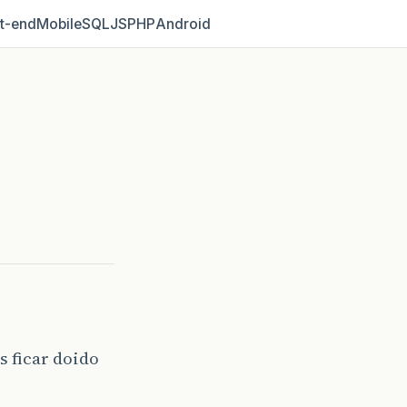
t‑end
Mobile
SQL
JS
PHP
Android
s ficar doido