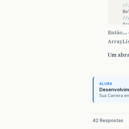
//
Bo
//
Ar
Então… e
St
ArrayLi
fo
Um abra
ALURA
Desenvolvim
Sua Carreira e
}
42 Respostas