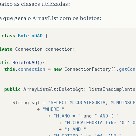
aixo as classes utilizadas:
se que gera o ArrayList com os boletos:
class
BoletoDAO
{
ivate
Connection
connection
;
blic
BoletoDAO
(){
this
.
connection
=
new
ConnectionFactory
().
getCon
public
ArrayList
&
lt
;
Boleto
&
gt
;
listaInadimplente
String
sql
=
"SELECT M.CDCATEGORIA, M.NUINSCP
+
"WHERE "
+
"M.ANO = "
+
ano
+
" AND ( "
+
"M.CDCATEGORIA like '01' O
+
") AND "
+
"M.CDTIPO like '04' AND "