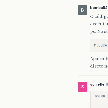
bomba54
B
O códig
executa
ps: No s
M
.
CDCA
Aparente
direto 
schiefler
1
S
b2000: