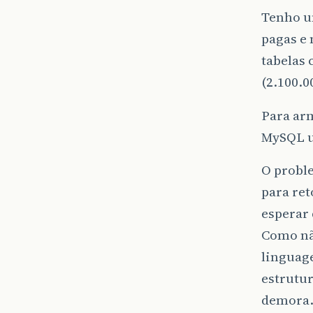
Tenho u
pagas e 
tabelas 
(2.100.0
Para arm
MySQL u
O probl
para ret
esperar
Como nã
linguag
estrutur
demora.