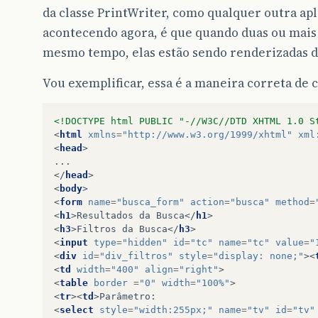
da classe PrintWriter, como qualquer outra apl
acontecendo agora, é que quando duas ou mais
mesmo tempo, elas estão sendo renderizadas d
Vou exemplificar, essa é a maneira correta de 
<!DOCTYPE html PUBLIC "-//W3C//DTD XHTML 1.0 S
<
html
xmlns
=
"http://www.w3.org/1999/xhtml"
xml
<
head
>
</
head
>
<
body
>
<
form
name
=
"busca_form"
action
=
"busca"
method
=
<
h1
>
Resultados da Busca
</
h1
>
<
h3
>
Filtros da Busca
</
h3
>
<
input
type
=
"hidden"
id
=
"tc"
name
=
"tc"
value
=
"
<
div
id
=
"div_filtros"
style
=
"display: none;"
><
<
td
width
=
"400"
align
=
"right"
>
<
table
border 
=
"0"
width
=
"100%"
>
<
tr
><
td
>
<
select
style
=
"width:255px;"
name
=
"tv"
id
=
"tv"