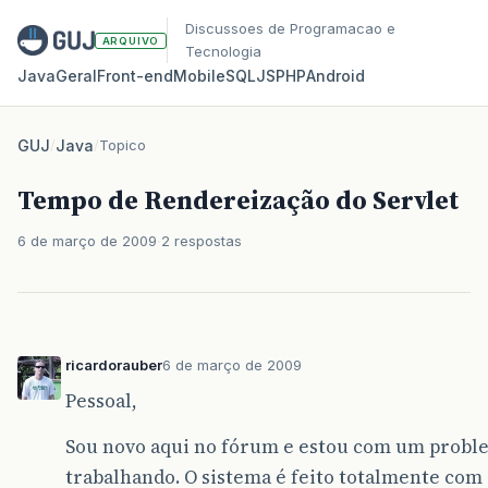
Discussoes de Programacao e
ARQUIVO
Tecnologia
Java
Geral
Front‑end
Mobile
SQL
JS
PHP
Android
GUJ
/
Java
/
Topico
Tempo de Rendereização do Servlet
6 de março de 2009
2 respostas
ricardorauber
6 de março de 2009
Pessoal,
Sou novo aqui no fórum e estou com um proble
trabalhando. O sistema é feito totalmente com s