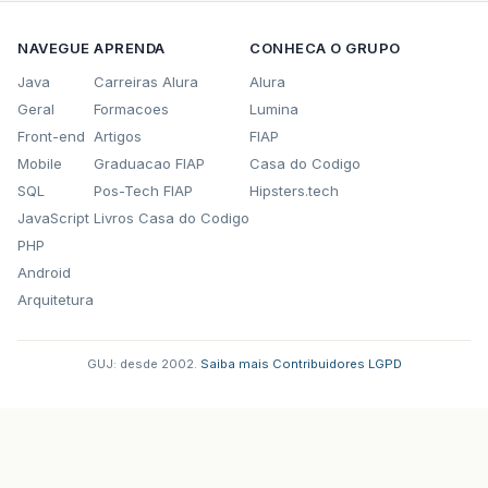
NAVEGUE
APRENDA
CONHECA O GRUPO
Java
Carreiras Alura
Alura
Geral
Formacoes
Lumina
Front-end
Artigos
FIAP
Mobile
Graduacao FIAP
Casa do Codigo
SQL
Pos-Tech FIAP
Hipsters.tech
JavaScript
Livros Casa do Codigo
PHP
Android
Arquitetura
GUJ: desde 2002.
·
Saiba mais
·
Contribuidores
·
LGPD