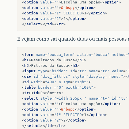
<
option
value
=
""
>
Escolha uma opção
</
option
>
<
option
value
=
""
>
&nbsp;
</
option
>
<
option
value
=
"1"
SELECTED
>
1
</
option
>
<
option
value
=
"2"
>
2
</
option
>
</
select
></
td
></
tr
>
E vejam como sai quando duas ou mais pessoa
<
form
name
=
"busca_form"
action
=
"busca"
method
=
<
h1
>
Resultados da Busca
</
h1
>
<
h3
>
Filtros da Busca
</
h3
>
<
input
type
=
"hidden"
id
=
"tc"
name
=
"tc"
value
=
"
<
div
id
=
"div_filtros"
style
=
"display: none;"
><
<
td
width
=
"400"
align
=
"right"
>
<
table
border 
=
"0"
width
=
"100%"
>
<
tr
><
td
>
<
select
style
=
"width:255px;"
name
=
"tv"
id
=
"tv"
<
option
value
=
""
>
Escolha uma opção
</
option
>
<
option
value
=
""
>
&nbsp;
</
option
>
<
option
value
=
"1"
SELECTED
>
1
</
option
>
<
option
value
=
"2"
>
2
</
option
>
</
select
></
td
></
tr
>