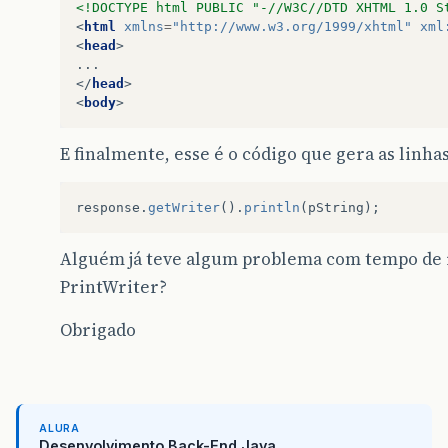
<!DOCTYPE html PUBLIC "-//W3C//DTD XHTML 1.0 S
<
html
xmlns
=
"http://www.w3.org/1999/xhtml"
xml
<
head
>
</
head
>
<
body
>
E finalmente, esse é o código que gera as linhas
response
.
getWriter
().
println
(
pString
);
Alguém já teve algum problema com tempo de 
PrintWriter?
Obrigado
ALURA
Desenvolvimento Back-End Java