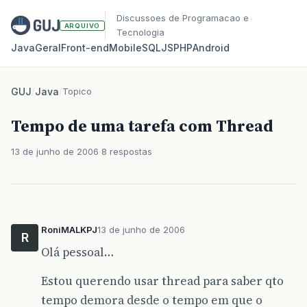
Discussoes de Programacao e
ARQUIVO
Tecnologia
Java
Geral
Front‑end
Mobile
SQL
JS
PHP
Android
GUJ
/
Java
/
Topico
Tempo de uma tarefa com Thread
13 de junho de 2006
8 respostas
RoniMALKPJ
13 de junho de 2006
R
Olá pessoal…
Estou querendo usar thread para saber qto
tempo demora desde o tempo em que o