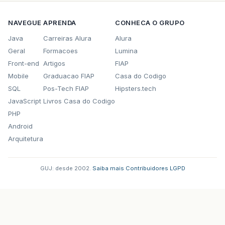
NAVEGUE
APRENDA
CONHECA O GRUPO
Java
Carreiras Alura
Alura
Geral
Formacoes
Lumina
Front-end
Artigos
FIAP
Mobile
Graduacao FIAP
Casa do Codigo
SQL
Pos-Tech FIAP
Hipsters.tech
JavaScript
Livros Casa do Codigo
PHP
Android
Arquitetura
GUJ: desde 2002.
·
Saiba mais
·
Contribuidores
·
LGPD