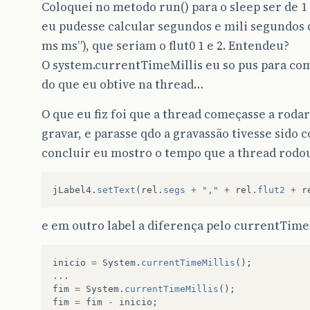
Coloquei no metodo run() para o sleep ser de 1
eu pudesse calcular segundos e mili segundos d
ms ms”), que seriam o flut0 1 e 2. Entendeu?
O system.currentTimeMillis eu so pus para co
do que eu obtive na thread…
O que eu fiz foi que a thread começasse a roda
gravar, e parasse qdo a gravassão tivesse sido c
concluir eu mostro o tempo que a thread rodo
jLabel4
.
setText
(
rel
.
segs
+
","
+
rel
.
flut2
+
r
e em outro label a diferença pelo currentTimeM
inicio
=
System
.
currentTimeMillis
();
...
fim
=
System
.
currentTimeMillis
();
fim
=
fim
-
inicio
;