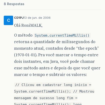
8 Respostas
CD1PJ
13 de jun. de 2006
C
Olá RoniMALK,
O método
System.currentTimeMillis()
retorna a quantidade de milissegundos do
momento atual, contados desde “the epoch”
(1970-01-01). Pra você marcar o tempo entre
dois instantes, em Java, você pode chamar
esse método antes e depois do que você quer
marcar o tempo e subtrair os valores:
// Clicou em cadastrar long inicio =
System.currentTimeMillis(); // Mostrou
mensagem de sucesso long fim =
System.currentTimeMillis(); long