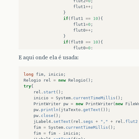
flut2
=
0
;
flut1
++
;
}
if
(
flut1
==
10
){
flut1
=
0
;
flut0
++
;
}
if
(
flut0
==
10
){
flut0
=
0
;
segs
++
;
E aqui onde ela é usada:
}
}
}
catch
(
Exception
e
){
long
fim
,
inicio
;
}
Relogio
rel
=
new
Relogio
();
}
try
{
}
rel
.
start
();
inicio
=
System
.
currentTimeMillis
();
PrintWriter
pw
=
new
PrintWriter
(
new
FileW
pw
.
println
(
jtaTexto
.
getText
());
pw
.
close
();
jLabel4
.
setText
(
rel
.
segs
+
","
+
rel
.
flut2
fim
=
System
.
currentTimeMillis
();
fim
=
fim
-
inicio
;