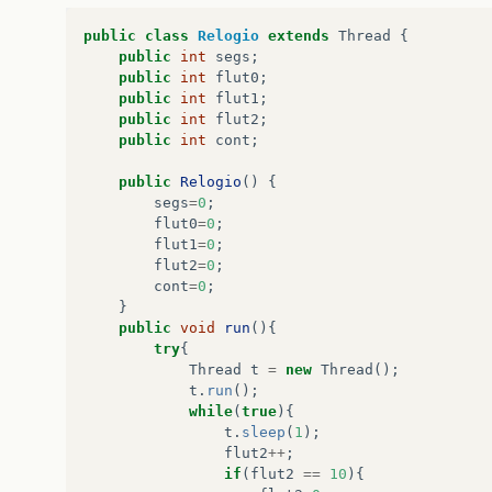
public
class
Relogio
extends
Thread
{
public
int
segs
;
public
int
flut0
;
public
int
flut1
;
public
int
flut2
;
public
int
cont
;
public
Relogio
()
{
segs
=
0
;
flut0
=
0
;
flut1
=
0
;
flut2
=
0
;
cont
=
0
;
}
public
void
run
(){
try
{
Thread
t
=
new
Thread
();
t
.
run
();
while
(
true
){
t
.
sleep
(
1
);
flut2
++
;
if
(
flut2
==
10
){