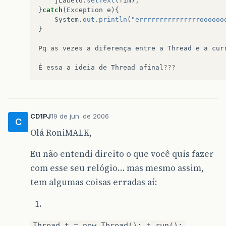
jLabel6
.
setText
(
fim
);
}
catch
(
Exception
e
){
System
.
out
.
println
(
"errrrrrrrrrrrrrroooooo
}
Pq
as
vezes
a
diferença
entre
a
Thread
e
a
cur
É
essa
a
ideia
de
Thread
afinal
???
CD1PJ
19 de jun. de 2006
C
Olá RoniMALK,
Eu não entendi direito o que você quis fazer
com esse seu relógio… mas mesmo assim,
tem algumas coisas erradas aí:
Thread t = new Thread(); t.run();