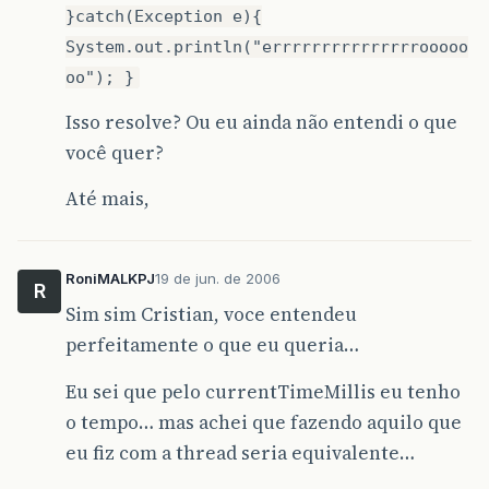
}catch(Exception e){
System.out.println("errrrrrrrrrrrrrrooooo
oo"); }
Isso resolve? Ou eu ainda não entendi o que
você quer?
Até mais,
RoniMALKPJ
19 de jun. de 2006
R
Sim sim Cristian, voce entendeu
perfeitamente o que eu queria…
Eu sei que pelo currentTimeMillis eu tenho
o tempo… mas achei que fazendo aquilo que
eu fiz com a thread seria equivalente…